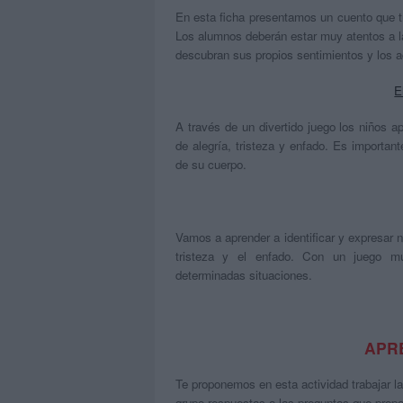
En esta ficha presentamos un cuento que tra
Los alumnos deberán estar muy atentos a l
descubran sus propios sentimientos y los a
E
A través de un divertido juego los niños a
de alegría, tristeza y enfado. Es importa
de su cuerpo.
Vamos a aprender a identificar y expresar 
tristeza y el enfado. Con un juego mu
determinadas situaciones.
APR
Te proponemos en esta actividad trabajar l
grupo respuestas a las preguntas que propo