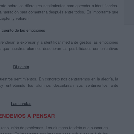
ta sobre los diferentes sentimientos para aprender a identificarlos.
a narración para comentarla después entre todos. Es importante que
cepten y valoren.
l cuento de las emociones
prenderán a expresar y a identificar mediante gestos las emociones
nte que nuestros alumnos descubran las posibilidades comunicativas
Di patata
nuestros sentimientos. En concreto nos centraremos en la alegría, la
y entretenido los alumnos descubrirán sus sentimientos ante
Las caretas
ENDEMOS A PENSAR
a resolución de problemas. Los alumnos tendrán que buscar en
nemos. Es importante que intenten descubrir el por qué de las