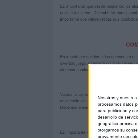
Es importante que desde pequeños los alum
unos a los otros. Descubrirán como apor
importante que valoren todas sus posibilid
COM
Es importante que los niños aprendan a uti
divertido juego aprenderán cuándo deben u
alumnos a valorar las formas de saludo/des
Vamos a aprender a presentarnos a nos
Nosotros y nuestro
conciencia de que todos somos compañer
procesamos datos per
Debemos enseñar a todos nuestros alumnos 
para publicidad y co
desarrollo de servici
geográfica precisa e 
otorgarnos su conse
Es importante que los alumnos aprendan a
previamente descrito