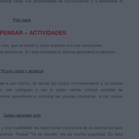
lorar todas sus posibilidades de comunicación y a desarrollar el
Play back
 PENSAR – ACTIVIDADES
s uno, qué se siente y cómo expresa uno sus emociones.
ncia emocional. En esta actividad el alumno aprenderá a valorarse
Yo soy unico y especial
se a uno mismo, de actuar por propio convencimiento y no porque
n, nos castiguen o nos lo exijan ciertas normas sociales de
umnos aprenderán a controlar las propias conductas, a ser menos
Quiero aprender solo
s y sus cualidades les hace tomar conciencia de su autonomía para
resentar. Pensar “Yo sé hacerlo” les da mucha seguridad. En esta