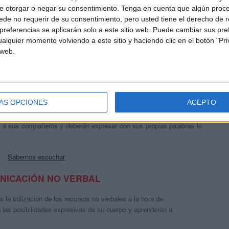
cias y cómo comunicarlas a los demás. También debemos enseñar a
e otorgar o negar su consentimiento.
Tenga en cuenta que algún proc
 gustos de sus compañeros.
de no requerir de su consentimiento, pero usted tiene el derecho de r
referencias se aplicarán solo a este sitio web. Puede cambiar sus pref
Lo que me gusta
alquier momento volviendo a este sitio y haciendo clic en el botón "Pri
 web.
los niños deben aprender, es pedir las cosas “por favor” y saber dar
nos practicarán estas expresiones de cortesía y descubrirán cuándo
Por favor me dejas
ÁS OPCIONES
ACEPTO
er lo que dicen los demás. A través de un divertido juego nuestros
 a sus compañeros y deberán expresar con sus propias palabras lo
Sabemos escuchar
NICACIÓN NO VERBAL
la utilización de los recursos no verbales a la hora de
 las posibilidades expresivas de su cuerpo y aprenderán a