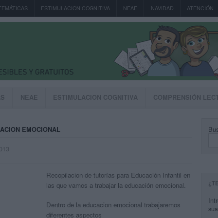
TEMÁTICAS
ESTIMULACION COGNITIVA
NEAE
NAVIDAD
ATENCIÓN
AS
NEAE
ESTIMULACION COGNITIVA
COMPRENSIÓN LEC
Bus
CACION EMOCIONAL
2013
Recopilacion de tutorías para Educación Infantil en
¿T
las que vamos a trabajar la educación emocional.
Int
Dentro de la educacion emocional trabajaremos
sus
diferentes aspectos