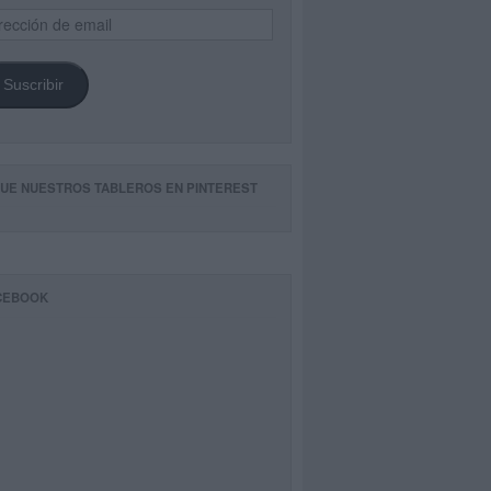
ección
il
Suscribir
GUE NUESTROS TABLEROS EN PINTEREST
CEBOOK