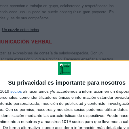
nos aprendan a trabajar en grupo, colaborando y respetándose los
tando cada uno un poco se puede conseguir un gran proyecto. Es
ades y las de sus compañeros.
Un puzzle entre todos
UNICACIÓN VERBAL
lizar las expresiones de cortesía de saludo/despedida. Con un
sar cada expresión y lo que significan. Debemos enseñar a nuestros
pedida.
Buenos días
Su privacidad es importante para nosotros
otros y a nuestros compañeros de clase. Los alumnos tomarán
s 1019
socios
almacenamos y/o accedemos a información en un disposit
os y amigos y que cada niño tiene unas cualidades diferentes.
sonales, como identificadores únicos e información estándar enviada 
la importancia de valorar los aspectos positivos de las personas.
ntenido personalizado, medición de publicidad y contenido, investigaci
os.
Con su permiso, nosotros y nuestros socios podemos utilizar datos 
Est@ es
identificación mediante las características de dispositivos. Puede hacer
ntimiento a nosotros y a nuestros 1019 socios para que llevemos a ca
 expresar lo que les gusta y lo que no les gusta. A través de un
. De forma alternativa, puede acceder a información más detallada y 