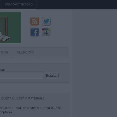
GRAFOMOTRICIDAD
TORA
ATENCIÓN
car
Buscar
E GUSTA NUESTRO MATERIAL?
roduce tu email para unirte a otros 80.869
criptores.