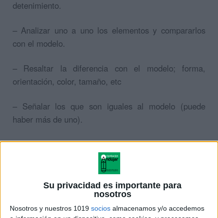
detenimiento.
– Analizar uno a uno los elementos y compararlos
con el modelo.
– Resaltar la diferencia con el modelo; forma,
orientación, color, tamaño, etc
– Señalar los que son iguales al modelo (puede
haber más de uno).
EJEMPLO DE LA ACTIVIDAD
Su privacidad es importante para
nosotros
Nosotros y nuestros 1019
socios
almacenamos y/o accedemos