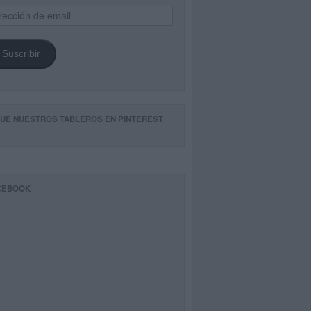
ección
il
Suscribir
GUE NUESTROS TABLEROS EN PINTEREST
CEBOOK