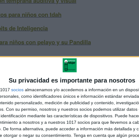
n temprana auditiva y visual
os para niños con tdah
its de Inteligencia
ra niños con pelayo y su Pandilla
Su privacidad es importante para nosotros
s 1017
socios
almacenamos y/o accedemos a información en un disposit
sonales, como identificadores únicos e información estándar enviada 
ntenido personalizado, medición de publicidad y contenido, investigaci
os.
Con su permiso, nosotros y nuestros socios podemos utilizar datos 
identificación mediante las características de dispositivos. Puede hacer
ntimiento a nosotros y a nuestros 1017 socios para que llevemos a ca
deo actividad Aprendemos el abecedario cantando con
. De forma alternativa, puede acceder a información más detallada y 
imales
e otorgar o negar su consentimiento.
Tenga en cuenta que algún proc