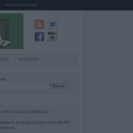
GRAFOMOTRICIDAD
TORA
ATENCIÓN
car
Buscar
E GUSTA NUESTRO MATERIAL?
roduce tu email para unirte a otros 80.870
criptores.