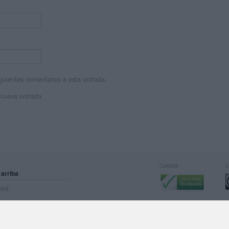
siguientes comentarios a esta entrada.
 nueva entrada.
Calidad:
L
 arriba
rved