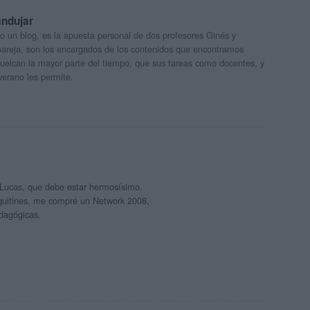
andujar
o un blog, es la apuesta personal de dos profesores Ginés y
areja, son los encargados de los contenidos que encontramos
 vuelcan la mayor parte del tiempo, que sus tareas como docentes, y
verano les permite.
 Lucas, que debe estar hermosísimo.
quitines, me compré un Network 2008,
edagógicas.