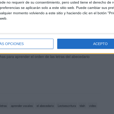
de no requerir de su consentimiento, pero usted tiene el derecho de r
referencias se aplicarán solo a este sitio web. Puede cambiar sus pref
alquier momento volviendo a este sitio y haciendo clic en el botón "Pri
 web.
ECIOSO ABECEDARIO CAST/CAT listo para descargar
ÁS OPCIONES
ACEPTO
has para aprender el orden de las letras del abecedario
letras
aprender vocales
el abecedario
Lectoescritura
tdah
video