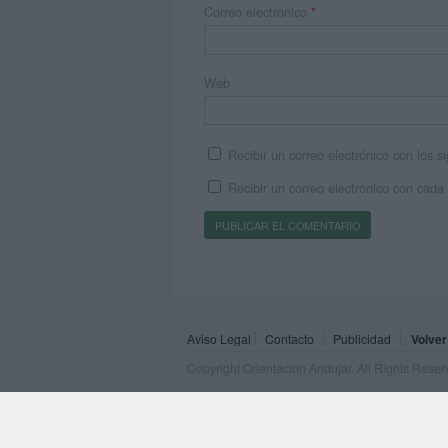
Correo electrónico
*
Web
Recibir un correo electrónico con los 
Recibir un correo electrónico con cada
Aviso Legal
Contacto
Publicidad
Volver
Copyright Orientacion Andujar. All Rights Rese