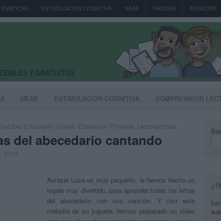
TEMÁTICAS
ESTIMULACION COGNITIVA
NEAE
NAVIDAD
ATENCIÓN
AS
NEAE
ESTIMULACION COGNITIVA
COMPRENSIÓN LEC
Youtube
,
Educación Infantil
,
Educación Primaria
,
Lectoescritura
Bus
as del abecedario cantando
, 2013
Aunque Luca es muy pequeño, le hemos hecho un
¿T
regalo muy divertido, para aprender todas las letras
del abecedario con una canción. Y con esta
Int
melodía de su juguete, hemos preparado un video
sus