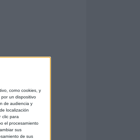
ivo, como cookies, y
por un dispositivo
ón de audiencia y
de localización
 clic para
bo el procesamiento
cambiar sus
esamiento de sus