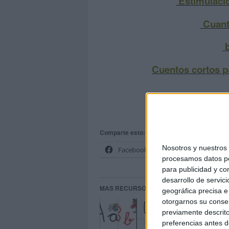
Estimulacio
Cuant
b
Cuentos cortos pa
Comparte esto:
Nosotros y nuestro
Facebook
X
procesamos datos per
para publicidad y co
desarrollo de servici
MAS RECURSOS SOBRE ESTE TEMA
geográfica precisa e 
otorgarnos su conse
Ví
previamente descrito
an
preferencias antes d