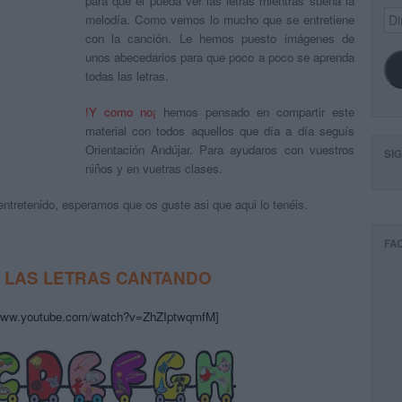
para que el pueda ver las letras mientras suena la
Dir
melodía. Como vemos lo mucho que se entretiene
de
con la canción. Le hemos puesto imágenes de
ema
unos abecedarios para que poco a poco se aprenda
todas las letras.
!Y como no¡
hemos pensado en compartir este
material con todos aquellos que día a día seguís
Orientación Andújar. Para ayudaros con vuestros
SI
niños y en vuetras clases.
tretenido, esperamos que os guste asi que aqui lo tenéis.
FA
 LAS LETRAS CANTANDO
/www.youtube.com/watch?v=ZhZIptwqmfM]