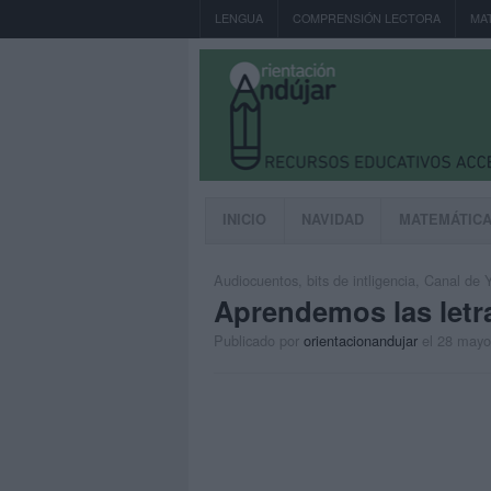
LENGUA
COMPRENSIÓN LECTORA
MA
INICIO
NAVIDAD
MATEMÁTIC
Audiocuentos
,
bits de intligencia
,
Canal de 
Aprendemos las letr
Publicado por
orientacionandujar
el 28 mayo