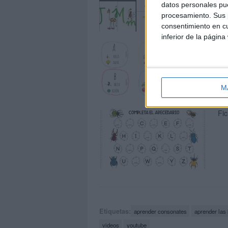
datos personales pue
procesamiento. Sus p
consentimiento en cu
inferior de la página
PR
M
Fic
Etiquetas:
aprender consonates
aprender las 
videos
youtube