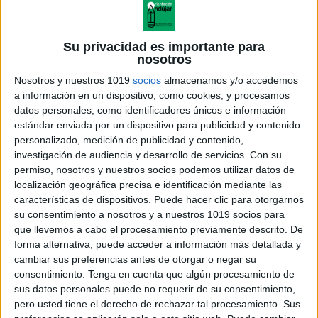
Su privacidad es importante para
nosotros
Nosotros y nuestros 1019
socios
almacenamos y/o accedemos
a información en un dispositivo, como cookies, y procesamos
datos personales, como identificadores únicos e información
estándar enviada por un dispositivo para publicidad y contenido
personalizado, medición de publicidad y contenido,
investigación de audiencia y desarrollo de servicios.
Con su
geomvectorialdelplano
permiso, nosotros y nuestros socios podemos utilizar datos de
localización geográfica precisa e identificación mediante las
características de dispositivos. Puede hacer clic para otorgarnos
su consentimiento a nosotros y a nuestros 1019 socios para
que llevemos a cabo el procesamiento previamente descrito. De
Acerca de orientacionandujar
forma alternativa, puede acceder a información más detallada y
Orientación Andújar no es solo un blog, es la apuesta
cambiar sus preferencias antes de otorgar o negar su
consentimiento.
Tenga en cuenta que algún procesamiento de
personal de dos profesores Ginés y Maribel, que
sus datos personales puede no requerir de su consentimiento,
además de ser pareja, son los encargados de los
pero usted tiene el derecho de rechazar tal procesamiento. Sus
contenidos que encontramos dentro del blog y en el