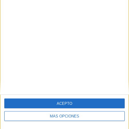
Nombre
*
Correo electrónico
*
Web
ACEPTO
MÁS OPCIONES