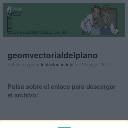
geomvectorialdelplano
Publicado por
orientacionandujar
el 29 mayo, 2013
Pulsa sobre el enlace para descargar
el archivo: