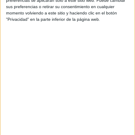
preferencias se aplicarán solo a este sitio web. Puede cambiar
cual, vuelcan la mayor parte del tiempo, que sus tareas
sus preferencias o retirar su consentimiento en cualquier
momento volviendo a este sitio y haciendo clic en el botón
como docentes, y voluntarios en sus meses de verano
"Privacidad" en la parte inferior de la página web.
les permite.
DEJA UNA RESPUESTA
Tu dirección de correo electrónico no será
publicada.
Los campos obligatorios están marcados
con
*
Comentario
*