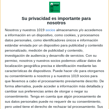
Su privacidad es importante para
nosotros
Nosotros y nuestros 1019
socios
almacenamos y/o accedemos
a información en un dispositivo, como cookies, y procesamos
datos personales, como identificadores únicos e información
estándar enviada por un dispositivo para publicidad y contenido
personalizado, medición de publicidad y contenido,
investigación de audiencia y desarrollo de servicios.
Con su
permiso, nosotros y nuestros socios podemos utilizar datos de
localización geográfica precisa e identificación mediante las
TEMA 2 Sistemas de
características de dispositivos. Puede hacer clic para otorgarnos
Ecuaciones Lineales 2002
su consentimiento a nosotros y a nuestros 1019 socios para
que llevemos a cabo el procesamiento previamente descrito. De
forma alternativa, puede acceder a información más detallada y
cambiar sus preferencias antes de otorgar o negar su
consentimiento.
Tenga en cuenta que algún procesamiento de
Acerca de orientacionandujar
sus datos personales puede no requerir de su consentimiento,
Orientación Andújar no es solo un blog, es la apuesta
pero usted tiene el derecho de rechazar tal procesamiento. Sus