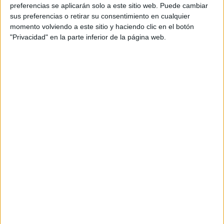
personal de dos profesores Ginés y Maribel, que
preferencias se aplicarán solo a este sitio web. Puede cambiar
además de ser pareja, son los encargados de los
sus preferencias o retirar su consentimiento en cualquier
momento volviendo a este sitio y haciendo clic en el botón
contenidos que encontramos dentro del blog y en el
"Privacidad" en la parte inferior de la página web.
cual, vuelcan la mayor parte del tiempo, que sus tareas
como docentes, y voluntarios en sus meses de verano
les permite.
DEJA UNA RESPUESTA
Tu dirección de correo electrónico no será
publicada.
Los campos obligatorios están marcados
con
*
Comentario
*