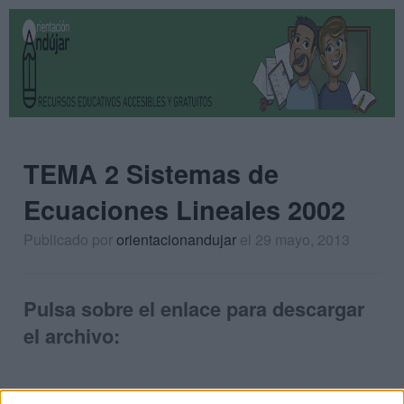
TEMA 2 Sistemas de
Ecuaciones Lineales 2002
Publicado por
orientacionandujar
el 29 mayo, 2013
Pulsa sobre el enlace para descargar
el archivo: