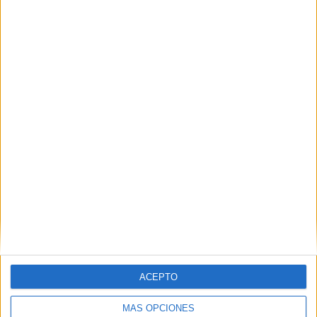
Nombre
*
Correo electrónico
*
Web
ACEPTO
MÁS OPCIONES