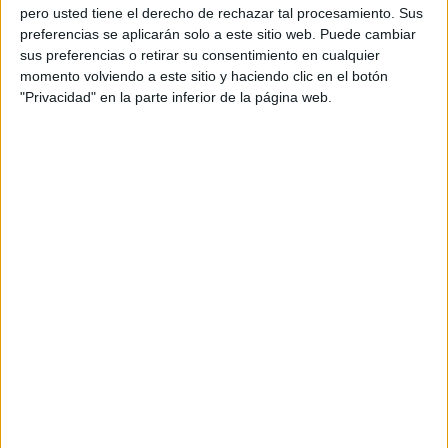
personal de dos profesores Ginés y Maribel, que
pero usted tiene el derecho de rechazar tal procesamiento. Sus
además de ser pareja, son los encargados de los
preferencias se aplicarán solo a este sitio web. Puede cambiar
sus preferencias o retirar su consentimiento en cualquier
contenidos que encontramos dentro del blog y en el
momento volviendo a este sitio y haciendo clic en el botón
cual, vuelcan la mayor parte del tiempo, que sus tareas
"Privacidad" en la parte inferior de la página web.
como docentes, y voluntarios en sus meses de verano
les permite.
TRACKBACKS / PINGS
Recopilacion de materiales de repaso y
recuperacion verano PRIMARIA - Orientacion
Andujar
DEJA UNA RESPUESTA
Tu dirección de correo electrónico no será
publicada.
Los campos obligatorios están marcados