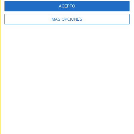
Web
ACEPTO
MÁS OPCIONES
Buscar
Buscar
¿TE GUSTA NUESTRO MATERIAL?
Introduce tu email para unirte a otros