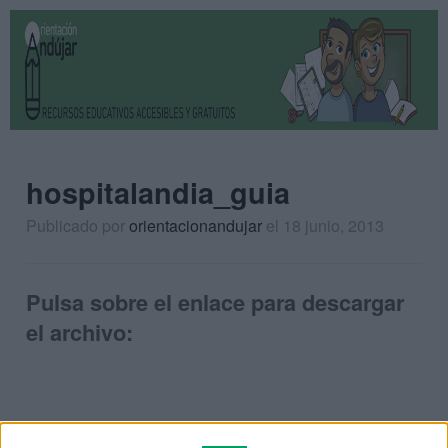
hospitalandia_guia
Publicado por
orientacionandujar
el 18 junio, 2013
Pulsa sobre el enlace para descargar
el archivo: