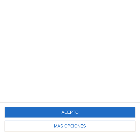
Nombre
*
Correo electrónico
*
Web
ACEPTO
MÁS OPCIONES