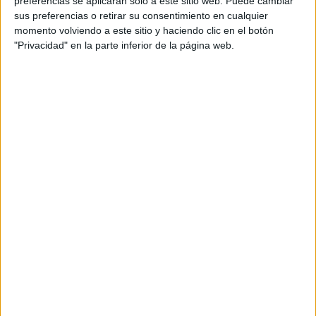
preferencias se aplicarán solo a este sitio web. Puede cambiar
cual, vuelcan la mayor parte del tiempo, que sus tareas
sus preferencias o retirar su consentimiento en cualquier
momento volviendo a este sitio y haciendo clic en el botón
como docentes, y voluntarios en sus meses de verano
"Privacidad" en la parte inferior de la página web.
les permite.
DEJA UNA RESPUESTA
Tu dirección de correo electrónico no será
publicada.
Los campos obligatorios están marcados
con
*
Comentario
*