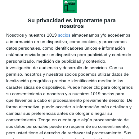
Su privacidad es importante para
nosotros
Nosotros y nuestros 1019
socios
almacenamos y/o accedemos
a información en un dispositivo, como cookies, y procesamos
datos personales, como identificadores únicos e información
estándar enviada por un dispositivo para publicidad y contenido
personalizado, medición de publicidad y contenido,
investigación de audiencia y desarrollo de servicios.
Con su
hospitalandia_guia
permiso, nosotros y nuestros socios podemos utilizar datos de
localización geográfica precisa e identificación mediante las
características de dispositivos. Puede hacer clic para otorgarnos
su consentimiento a nosotros y a nuestros 1019 socios para
que llevemos a cabo el procesamiento previamente descrito. De
Acerca de orientacionandujar
forma alternativa, puede acceder a información más detallada y
Orientación Andújar no es solo un blog, es la apuesta
cambiar sus preferencias antes de otorgar o negar su
consentimiento.
Tenga en cuenta que algún procesamiento de
personal de dos profesores Ginés y Maribel, que
sus datos personales puede no requerir de su consentimiento,
además de ser pareja, son los encargados de los
pero usted tiene el derecho de rechazar tal procesamiento. Sus
contenidos que encontramos dentro del blog y en el