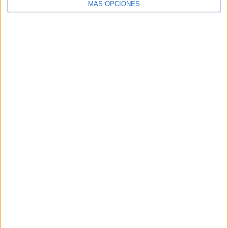
MÁS OPCIONES
Buscar
Buscar
¿TE GUSTA NUESTRO MATERIAL?
Introduce tu email para unirte a otros
80.869 suscriptores.
Dirección
de
email