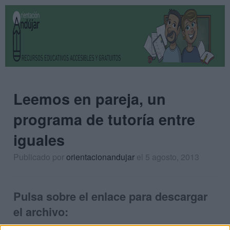
Leemos en pareja, un
programa de tutoría entre
iguales
Publicado por
orientacionandujar
el 5 agosto, 2013
Pulsa sobre el enlace para descargar
el archivo: