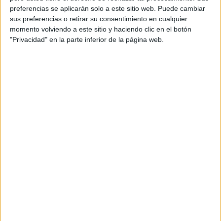
preferencias se aplicarán solo a este sitio web. Puede cambiar
Orientación Andújar no es solo un blog, es la apuesta
sus preferencias o retirar su consentimiento en cualquier
personal de dos profesores Ginés y Maribel, que
momento volviendo a este sitio y haciendo clic en el botón
además de ser pareja, son los encargados de los
"Privacidad" en la parte inferior de la página web.
contenidos que encontramos dentro del blog y en el
cual, vuelcan la mayor parte del tiempo, que sus tareas
como docentes, y voluntarios en sus meses de verano
les permite.
DEJA UNA RESPUESTA
Tu dirección de correo electrónico no será
publicada.
Los campos obligatorios están marcados
con
*
Comentario
*