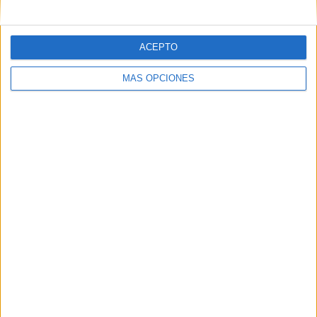
MAS RECURSOS SOBRE ESTE TEMA
ACEPTO
Cuaderno
MÁS OPCIONES
completísimo de
técnicas de
estudio
CORREGIDO
de TRINTARIOS
CÓRDOBA
Programa de
técnicas de
Estudio
Programa completo de
técnicas de estudio:
PLANIFICACION DE
SESIONES: 1º) Mi forma
de estudiar 2º) El método
de estudio 3º) Donde y
Mejores
como estudiar 4º) Mis