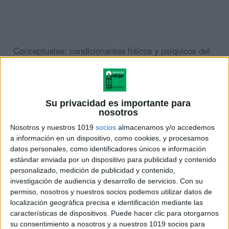
Conceptuales: condicionantes físicos y psíquicos del
estudio y el conocimiento de técnicas de estudio
(subrayado. esquema, resumen y mapa conceptual).
b) Procedimentales: organización y planificación las
Su privacidad es importante para
nosotros
tareas, con horarios de estudio coherentes,
Nosotros y nuestros 1019
socios
almacenamos y/o accedemos
racionales y eficaces; la comprensión, y la exactitud
a información en un dispositivo, como cookies, y procesamos
(eficacia) lectora, etc.
datos personales, como identificadores únicos e información
estándar enviada por un dispositivo para publicidad y contenido
c) Actitudinales: motivación hacia el estudio para
personalizado, medición de publicidad y contenido,
investigación de audiencia y desarrollo de servicios.
Con su
dotar de significación y funcionalidad al proceso de
permiso, nosotros y nuestros socios podemos utilizar datos de
enseñanza y aprendizaje.
localización geográfica precisa e identificación mediante las
características de dispositivos. Puede hacer clic para otorgarnos
Objetivos
su consentimiento a nosotros y a nuestros 1019 socios para