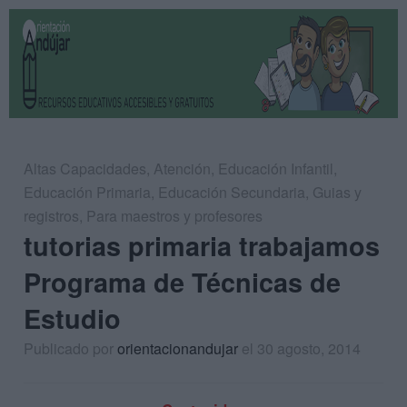
Altas Capacidades
,
Atención
,
Educación Infantil
,
Educación Primaria
,
Educación Secundaria
,
Guias y
registros
,
Para maestros y profesores
tutorias primaria trabajamos
Programa de Técnicas de
Estudio
Publicado por
orientacionandujar
el 30 agosto, 2014