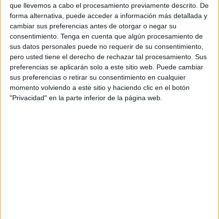
que llevemos a cabo el procesamiento previamente descrito. De
forma alternativa, puede acceder a información más detallada y
– Desarrollar un programa de técnicas de estudio
cambiar sus preferencias antes de otorgar o negar su
integral que permita al alumnado adquirir y
consentimiento.
Tenga en cuenta que algún procesamiento de
desarrollar estrategias de atención, cognitivas y
sus datos personales puede no requerir de su consentimiento,
pero usted tiene el derecho de rechazar tal procesamiento. Sus
metacognitivas; valores y actitudes; trabajar y
preferencias se aplicarán solo a este sitio web. Puede cambiar
reflexionar con los temas transversales.
sus preferencias o retirar su consentimiento en cualquier
momento volviendo a este sitio y haciendo clic en el botón
Metodología
"Privacidad" en la parte inferior de la página web.
El alumnado es el protagonista y constructor de su
aprendizaje. El docente actúa como un guía cuya
finalidad es promover el pensamiento divergente y
potenciar la comunicación (ejercitanto en el diálogo y
fomentando la escucha).