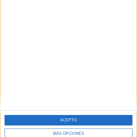
Nombre
*
Correo electrónico
*
Web
ACEPTO
MÁS OPCIONES