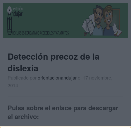
Detección precoz de la
dislexia
Publicado por
orientacionandujar
el 17 noviembre,
2014
Pulsa sobre el enlace para descargar
el archivo: