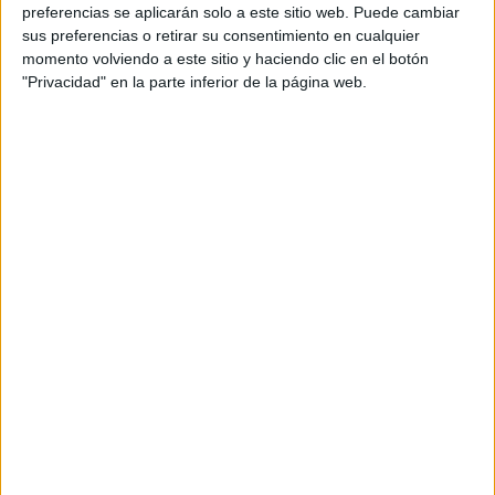
personal de dos profesores Ginés y Maribel, que
preferencias se aplicarán solo a este sitio web. Puede cambiar
sus preferencias o retirar su consentimiento en cualquier
además de ser pareja, son los encargados de los
momento volviendo a este sitio y haciendo clic en el botón
contenidos que encontramos dentro del blog y en el
"Privacidad" en la parte inferior de la página web.
cual, vuelcan la mayor parte del tiempo, que sus tareas
como docentes, y voluntarios en sus meses de verano
les permite.
DEJA UNA RESPUESTA
Tu dirección de correo electrónico no será
publicada.
Los campos obligatorios están marcados
con
*
Comentario
*