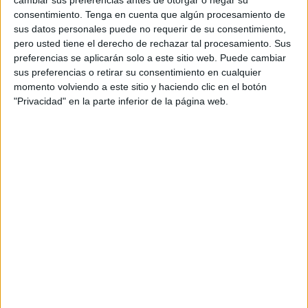
cambiar sus preferencias antes de otorgar o negar su
Acerca de orientacionandujar
consentimiento.
Tenga en cuenta que algún procesamiento de
sus datos personales puede no requerir de su consentimiento,
Orientación Andújar no es solo un blog, es la apuesta
pero usted tiene el derecho de rechazar tal procesamiento. Sus
personal de dos profesores Ginés y Maribel, que
preferencias se aplicarán solo a este sitio web. Puede cambiar
además de ser pareja, son los encargados de los
sus preferencias o retirar su consentimiento en cualquier
contenidos que encontramos dentro del blog y en el
momento volviendo a este sitio y haciendo clic en el botón
"Privacidad" en la parte inferior de la página web.
cual, vuelcan la mayor parte del tiempo, que sus tareas
como docentes, y voluntarios en sus meses de verano
les permite.
2 COMMENTS
Judith C. Gonzalez S.
Publicado
27 noviembre, 2014 a las 8:26 PM
Excelente todo el contenido publicado.
Gracias