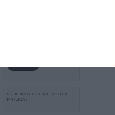
¿TE GUSTA NUESTRO MATERIAL?
Introduce tu email para unirte a otros
80.872 suscriptores.
Dirección
de
email
Suscribir
SIGUE NUESTROS TABLEROS EN
PINTEREST