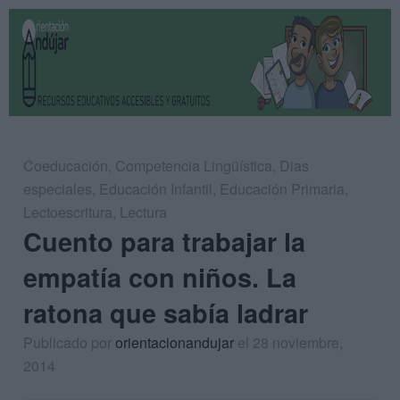
Coeducación
,
Competencia Lingüística
,
Dias
especiales
,
Educación Infantil
,
Educación Primaria
,
Lectoescritura
,
Lectura
Cuento para trabajar la
empatía con niños. La
ratona que sabía ladrar
Publicado por
orientacionandujar
el 28 noviembre,
2014