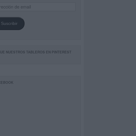
ección
il
Suscribir
GUE NUESTROS TABLEROS EN PINTEREST
CEBOOK