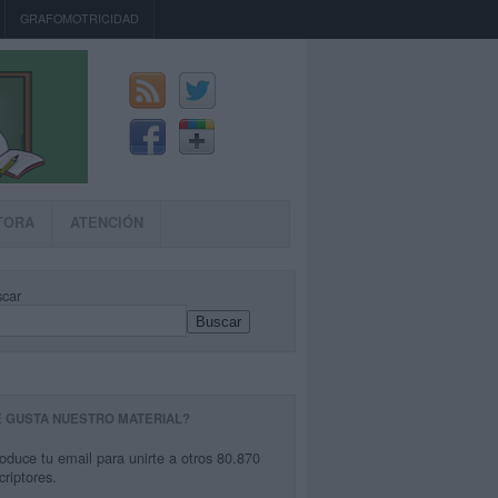
GRAFOMOTRICIDAD
TORA
ATENCIÓN
car
Buscar
E GUSTA NUESTRO MATERIAL?
roduce tu email para unirte a otros 80.870
criptores.