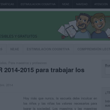
TEMÁTICAS
ESTIMULACION COGNITIVA
NEAE
NAVIDAD
ATENCIÓN
AS
NEAE
ESTIMULACION COGNITIVA
COMPRENSIÓN LEC
iales
,
Para maestros y profesores
Bus
2014-2015 para trabajar los
mbre, 2014
¿T
Hoy más que nunca, la escuela debe inculcar en
Int
los niños y las niñas los valores necesarios para
sus
lograr la sociedad. Los maestros y las maestras