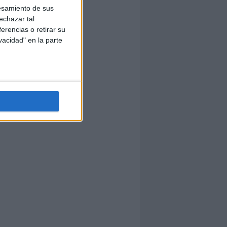
esamiento de sus
echazar tal
erencias o retirar su
vacidad" en la parte