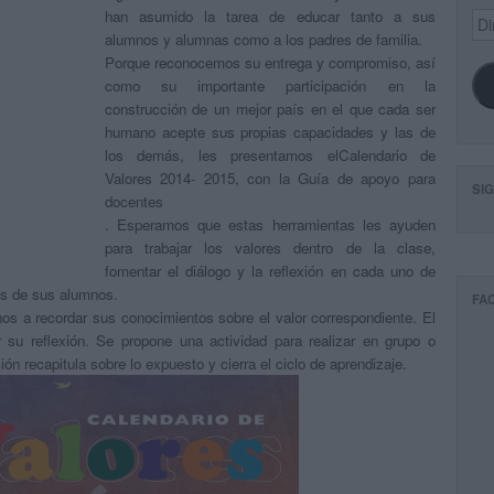
han asumido la tarea de educar tanto a sus
Dir
de
alumnos y alumnas como a los padres de familia.
ema
Porque reconocemos su entrega y compromiso, así
como su importante participación en la
construcción de un mejor país en el que cada ser
humano acepte sus propias capacidades y las de
los demás, les presentamos elCalendario de
Valores 2014- 2015, con la Guía de apoyo para
SI
docentes
. Esperamos que estas herramientas les ayuden
para trabajar los valores dentro de la clase,
fomentar el diálogo y la reflexión en cada uno de
es de sus alumnos.
FA
nos a recordar sus conocimientos sobre el valor correspondiente. El
ar su reflexión. Se propone una actividad para realizar en grupo o
ón recapitula sobre lo expuesto y cierra el ciclo de aprendizaje.