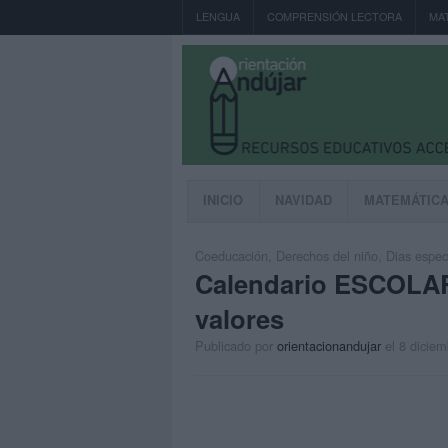
LENGUA
COMPRENSIÓN LECTORA
MA
INICIO
NAVIDAD
MATEMÁTIC
Coeducación
,
Derechos del niño
,
Dias espec
Calendario ESCOLAR 
valores
Publicado por
orientacionandujar
el 8 dicie