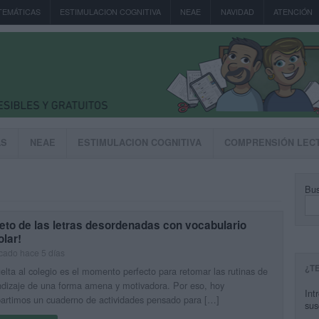
TEMÁTICAS
ESTIMULACION COGNITIVA
NEAE
NAVIDAD
ATENCIÓN
AS
NEAE
ESTIMULACION COGNITIVA
COMPRENSIÓN LEC
Bus
reto de las letras desordenadas con vocabulario
lar!
cado hace 5 días
¿T
elta al colegio es el momento perfecto para retomar las rutinas de
dizaje de una forma amena y motivadora. Por eso, hoy
Int
artimos un cuaderno de actividades pensado para […]
sus