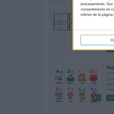
procesamiento. Sus p
consentimiento en cu
Res
inferior de la página
repa
Publ
0
El ve
forma
compa
M
SEG
Tarj
Publ
El in
prime
y mo
0
SEG