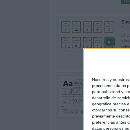
SEG
Dive
Publ
La vu
y las
0
colec
SEG
Mani
Nosotros y nuestro
imá
procesamos datos per
Publ
para publicidad y co
El ap
desarrollo de servici
de ad
geográfica precisa e 
recur
0
otorgarnos su conse
previamente descrito
SEG
preferencias antes d
datos personales pue