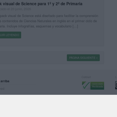
 visual de Science para 1º y 2º de Primaria
cado el 20 junio, 2026
pack visual de Science está diseñado para facilitar la comprensión
s contenidos de Ciencias Naturales en inglés en el primer ciclo de
ria. Incluye infografías, esquemas y vocabulario […]
UIR LEYENDO
PÁGINA SIGUIENTE »
Calidad:
L
 arriba
rved