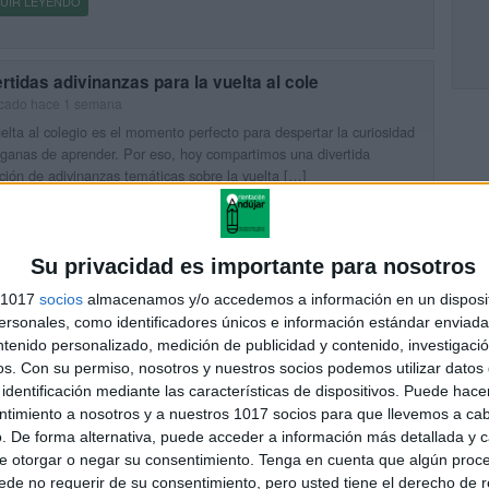
UIR LEYENDO
rtidas adivinanzas para la vuelta al cole
icado hace 1 semana
elta al colegio es el momento perfecto para despertar la curiosidad
 ganas de aprender. Por eso, hoy compartimos una divertida
ción de adivinanzas temáticas sobre la vuelta […]
UIR LEYENDO
Su privacidad es importante para nosotros
pulativo para trabajar las vocales con palabras e
s 1017
socios
almacenamos y/o accedemos a información en un disposit
genes
sonales, como identificadores únicos e información estándar enviada 
icado hace 1 semana
ntenido personalizado, medición de publicidad y contenido, investigaci
rendizaje de las vocales es uno de los primeros pasos en el proceso
os.
Con su permiso, nosotros y nuestros socios podemos utilizar datos 
quisición de la lectura y la escritura. Por eso, hoy compartimos un
identificación mediante las características de dispositivos. Puede hacer
so muy práctico […]
ntimiento a nosotros y a nuestros 1017 socios para que llevemos a ca
. De forma alternativa, puede acceder a información más detallada y 
UIR LEYENDO
e otorgar o negar su consentimiento.
Tenga en cuenta que algún proc
de no requerir de su consentimiento, pero usted tiene el derecho de r