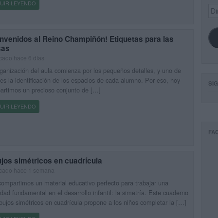
UIR LEYENDO
Dir
de
ema
nvenidos al Reino Champiñón! Etiquetas para las
as
cado hace 6 días
ganización del aula comienza por los pequeños detalles, y uno de
 es la identificación de los espacios de cada alumno. Por eso, hoy
SI
rtimos un precioso conjunto de […]
UIR LEYENDO
FA
jos simétricos en cuadrícula
icado hace 1 semana
ompartimos un material educativo perfecto para trabajar una
idad fundamental en el desarrollo infantil: la simetría. Este cuaderno
bujos simétricos en cuadrícula propone a los niños completar la […]