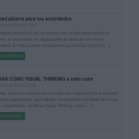
pad pizarra para tus actividades
cado el 25 junio, 2026
izarras educativas son un recurso muy versátil para trabajar la
tura, la creatividad y la organización de ideas de una forma
adora. En esta ocasión compartimos un precioso conjunto […]
UIR LEYENDO
HAS CONO VISUAL THINKING a todo color
cado el 24 junio, 2026
nde, observa y comprende el mundo con imágenes Hoy te presento
curso espectacular para trabajar Conocimiento del Medio de forma
l y significativa: las fichas Visual Thinking a todo […]
UIR LEYENDO