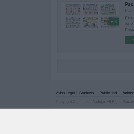
Pack
Publi
Este 
0
de lo
Prima
SEG
Aviso Legal
Contacto
Publicidad
Volver
Copyright Orientacion Andujar. All Rights Rese