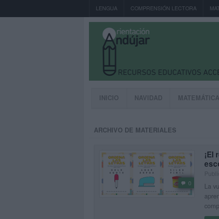
LENGUA
COMPRENSIÓN LECTORA
MA
INICIO
NAVIDAD
MATEMÁTIC
ARCHIVO DE MATERIALES
¡El 
esco
Publi
0
La vu
apren
comp