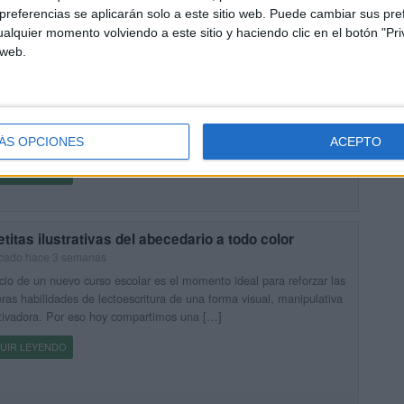
referencias se aplicarán solo a este sitio web. Puede cambiar sus pref
alquier momento volviendo a este sitio y haciendo clic en el botón "Pri
tas veraniegas para que los peques de la casa
 web.
sen y se diviertan
icado hace 2 semanas
rano es una oportunidad perfecta para seguir aprendiendo de una
 relajada, manipulativa y muy motivadora. Por eso, hoy
rtimos un recurso pensado para que los niños practiquen las […]
ÁS OPCIONES
ACEPTO
UIR LEYENDO
etitas ilustrativas del abecedario a todo color
icado hace 3 semanas
icio de un nuevo curso escolar es el momento ideal para reforzar las
ras habilidades de lectoescritura de una forma visual, manipulativa
tivadora. Por eso hoy compartimos una […]
UIR LEYENDO