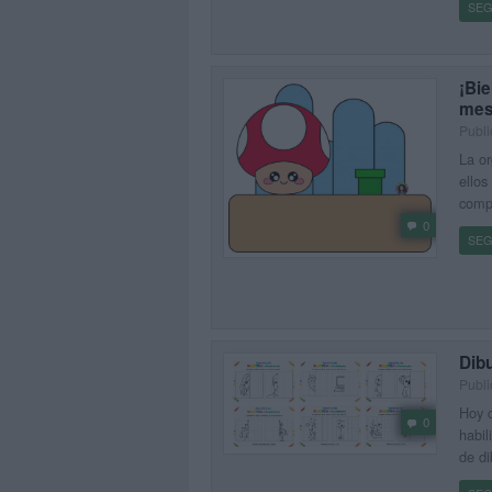
SEG
¡Bie
mes
Publi
La or
ellos
compa
0
SEG
Dibu
Publ
Hoy c
0
habil
de di