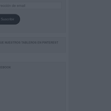
ección
il
Suscribir
GUE NUESTROS TABLEROS EN PINTEREST
CEBOOK