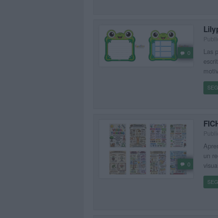
Lily
Publi
Las p
0
escri
motiv
SEG
FIC
Publi
Apre
un re
0
visua
SEG