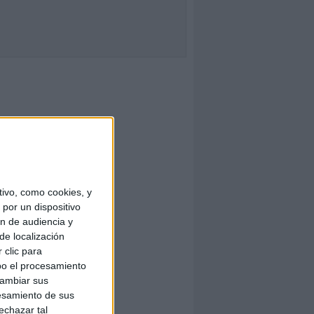
ivo, como cookies, y
por un dispositivo
ón de audiencia y
de localización
 clic para
bo el procesamiento
cambiar sus
esamiento de sus
echazar tal