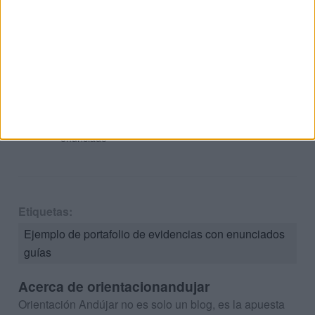
enunciados
afirmativos y
negativos
Problemas
matemáticos.
Inventa
preguntas a
partir del
enunciado
Etiquetas:
Ejemplo de portafolio de evidencias con enunciados
guías
Acerca de orientacionandujar
Orientación Andújar no es solo un blog, es la apuesta