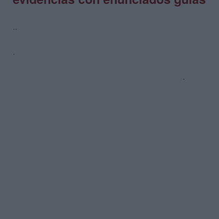
..
.
.