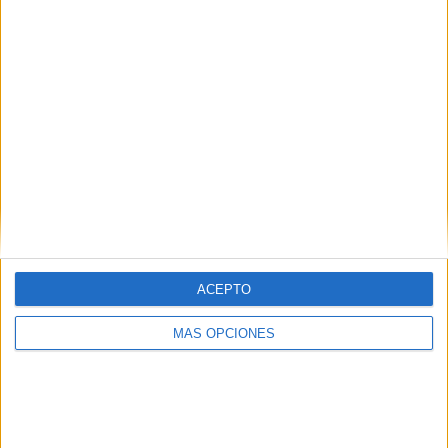
2024 FICHA
REGISTRO Y
SEGUIMIENTO
ALUMNADO
NEAE PT Y
APOYO
EDITABLE
WORD
Cuaderno del
profesor AL/PT
curso
2021/2022
ACEPTO
MÁS OPCIONES
Etiquetas:
AL
colegios
curso
MATERIALES
PT
recursos
teleformación