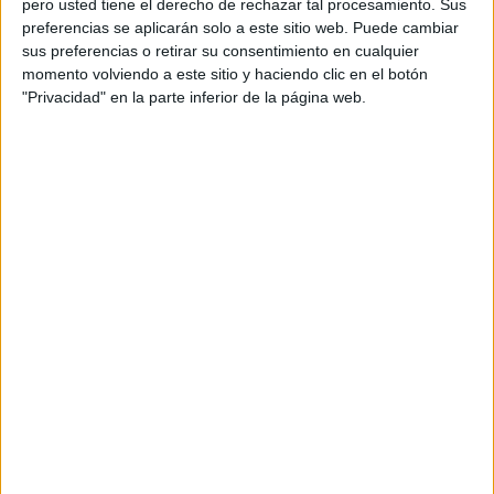
pero usted tiene el derecho de rechazar tal procesamiento. Sus
(las solicitudes se cerrarán a las 10
preferencias se aplicarán solo a este sitio web. Puede cambiar
sus preferencias o retirar su consentimiento en cualquier
horas).
momento volviendo a este sitio y haciendo clic en el botón
"Privacidad" en la parte inferior de la página web.
Modalidad y lugar de realización: Los cursos
se realizarán en la modalidad de
teleformación, en el
Aula Virtual de
Formación del Profesorado
de la Consejería
de Educación. Una vez realizada la
adjudicación de las solicitudes los cursos
serán gestionados por los Centros de
Profesorado, apareciendo a partir de ese
momento en la ficha del curso en Séneca el
CEP correspondiente.
Procedimiento de solicitud
: