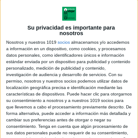
Su privacidad es importante para
nosotros
Nosotros y nuestros 1019
socios
almacenamos y/o accedemos
a información en un dispositivo, como cookies, y procesamos
datos personales, como identificadores únicos e información
fuente foto
estándar enviada por un dispositivo para publicidad y contenido
:
http://ptsanxoanbecerrea.blogspot.com.es/
personalizado, medición de publicidad y contenido,
investigación de audiencia y desarrollo de servicios.
Con su
Profesorado de los centros docentes andaluces no
permiso, nosotros y nuestros socios podemos utilizar datos de
localización geográfica precisa e identificación mediante las
universitarios sostenidos con fondos públicos.
características de dispositivos. Puede hacer clic para otorgarnos
Especialista en PT y AL.
su consentimiento a nosotros y a nuestros 1019 socios para
que llevemos a cabo el procesamiento previamente descrito. De
Plazo de inscripción:
forma alternativa, puede acceder a información más detallada y
cambiar sus preferencias antes de otorgar o negar su
consentimiento.
Tenga en cuenta que algún procesamiento de
Del 5 al 16 de noviembre de 2015
sus datos personales puede no requerir de su consentimiento,