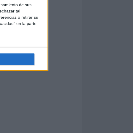
esamiento de sus
echazar tal
erencias o retirar su
vacidad" en la parte