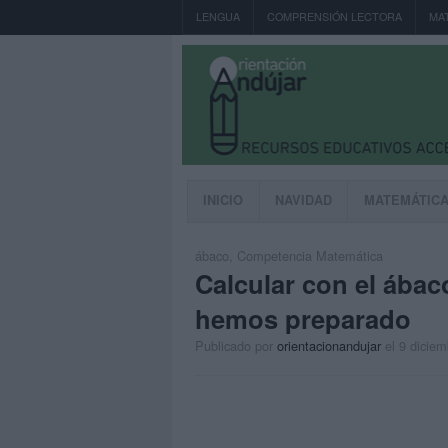
LENGUA
COMPRENSIÓN LECTORA
MA
INICIO
NAVIDAD
MATEMÁTIC
ábaco
,
Competencia Matemática
Calcular con el ábac
hemos preparado
Publicado por
orientacionandujar
el 9 dicie