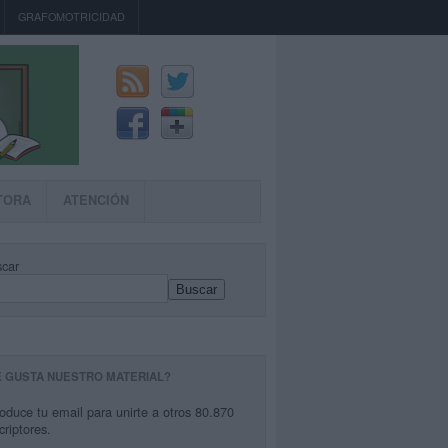
GRAFOMOTRICIDAD
TORA
ATENCIÓN
car
Buscar
E GUSTA NUESTRO MATERIAL?
roduce tu email para unirte a otros 80.870
criptores.