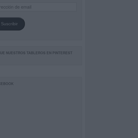
ección
il
Suscribir
GUE NUESTROS TABLEROS EN PINTEREST
CEBOOK