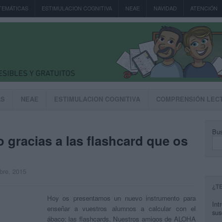
TEMÁTICAS
ESTIMULACION COGNITIVA
NEAE
NAVIDAD
ATENCIÓN
AS
NEAE
ESTIMULACION COGNITIVA
COMPRENSIÓN LEC
Bus
o gracias a las flashcard que os
mbre, 2015
¿T
Hoy os presentamos un nuevo instrumento para
Int
enseñar a vuestros alumnos a calcular con el
sus
ábaco: las flashcards. Nuestros amigos de ALOHA