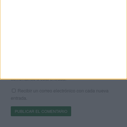
Correo electrónico
*
Web
Recibir un correo electrónico con los siguientes
comentarios a esta entrada.
Recibir un correo electrónico con cada nueva
entrada.