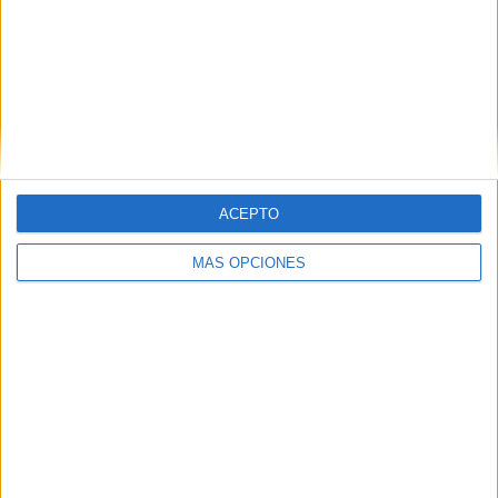
Búsqueda y registro de
información
ACEPTO
MÁS OPCIONES