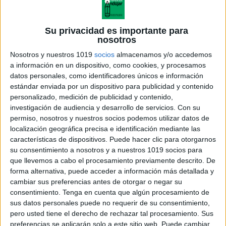
Su privacidad es importante para
Los organizadores gráficos tienen su origen en las
nosotros
teorías cognitivas del aprendizaje, que lo explican en
Nosotros y nuestros 1019
socios
almacenamos y/o accedemos
función de los procesos de pensamiento. Existe la
a información en un dispositivo, como cookies, y procesamos
datos personales, como identificadores únicos e información
presunción entre los teóricos cognitivos de que los
estándar enviada por un dispositivo para publicidad y contenido
procesos mentales operan de manera organizada y
personalizado, medición de publicidad y contenido,
predecible, y que el uso de organizadores gráficos
investigación de audiencia y desarrollo de servicios.
Con su
permiso, nosotros y nuestros socios podemos utilizar datos de
durante el proceso de aprendizaje mejorará la
localización geográfica precisa e identificación mediante las
funcionalidad de estos procesos, así como la
características de dispositivos. Puede hacer clic para otorgarnos
capacidad de recordar la información.
su consentimiento a nosotros y a nuestros 1019 socios para
que llevemos a cabo el procesamiento previamente descrito. De
forma alternativa, puede acceder a información más detallada y
cambiar sus preferencias antes de otorgar o negar su
consentimiento.
Tenga en cuenta que algún procesamiento de
sus datos personales puede no requerir de su consentimiento,
pero usted tiene el derecho de rechazar tal procesamiento. Sus
preferencias se aplicarán solo a este sitio web. Puede cambiar