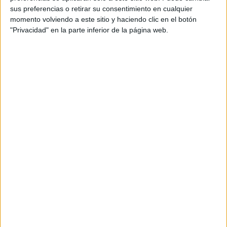
sus preferencias o retirar su consentimiento en cualquier
momento volviendo a este sitio y haciendo clic en el botón
"Privacidad" en la parte inferior de la página web.
Desde una perspectiva constructivista, diversos
estudios afirman hallazgos relevantes sobre la
contribución que los organizadores gráficos significan
para el aprendizaje:
Permiten a los estudiantes involucrarse
activamente en su comprensión de los
fenómenos (Alshatti et al., 2011).
Facilitan el pensamiento visual cuando el