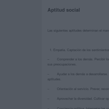
Aptitud social
Las siguientes aptitudes determinan el mane
Empatia. Captación de los sentimientos
– Comprender a los demás. Percibir los s
sus preocupaciones.
– Ayudar a los demás a desarrollarse. Per
aptitudes.
– Orientación al servicio. Prever, recono
– Aprovechar la diversidad. Cultivar opor
– Conciencia política. Interpretar las co