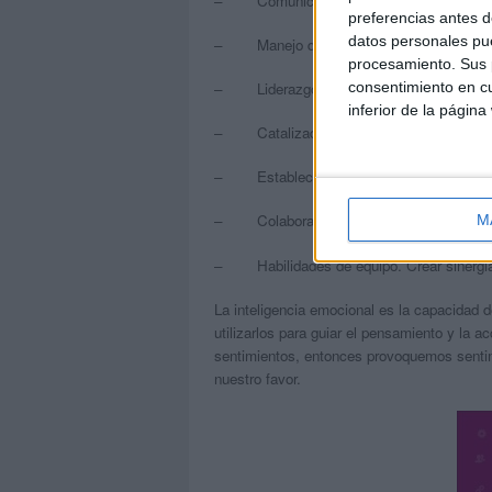
– Comunicación. Ser capaz de escuchar a
preferencias antes d
datos personales pue
– Manejo de conflictos. Negociar y reso
procesamiento. Sus p
consentimiento en cu
– Liderazgo. Inspirar y guiar a grupos e 
inferior de la página
– Catalizador del cambio. Iniciar o mane
– Establecer vínculos. Alimentar las rel
– Colaboración y cooperación. Trabajar 
M
– Habilidades de equipo. Crear sinergia g
La inteligencia emocional es la capacidad d
utilizarlos para guiar el pensamiento y la 
sentimientos, entonces provoquemos sentim
nuestro favor.