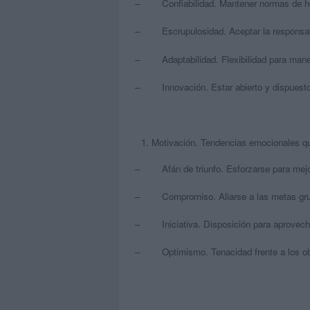
– Confiabilidad. Mantener normas de hon
– Escrupulosidad. Aceptar la responsab
– Adaptabilidad. Flexibilidad para manej
– Innovación. Estar abierto y dispuesto 
Motivación. Tendencias emocionales que
– Afán de triunfo. Esforzarse para mejor
– Compromiso. Aliarse a las metas gru
– Iniciativa. Disposición para aprovecha
– Optimismo. Tenacidad frente a los ob