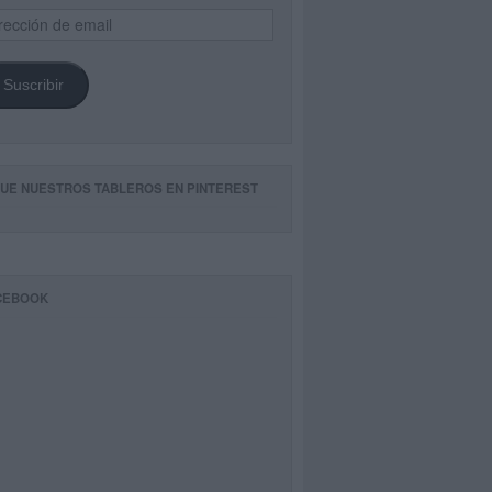
ección
il
Suscribir
GUE NUESTROS TABLEROS EN PINTEREST
CEBOOK