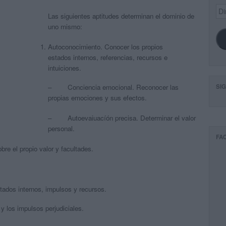
Dir
Las siguientes aptitudes determinan el dominio de
de
ema
uno mismo:
Autoconocimiento. Conocer los propios
estados internos, referencias, recursos e
intuiciones.
SI
– Conciencia emocional. Reconocer las
propias emociones y sus efectos.
– Autoevaiuacíón precisa. Determinar el valor
personal.
FA
 el propio valor y facultades.
tados internos, impulsos y recursos.
los impulsos perjudiciales.