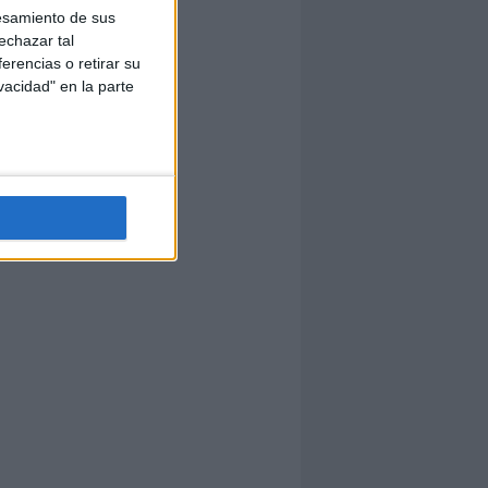
esamiento de sus
echazar tal
erencias o retirar su
vacidad" en la parte