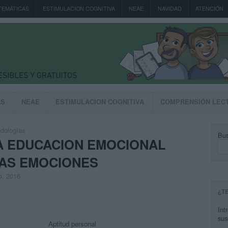
TEMÁTICAS
ESTIMULACION COGNITIVA
NEAE
NAVIDAD
ATENCIÓN
AS
NEAE
ESTIMULACION COGNITIVA
COMPRENSIÓN LEC
dologías
Bus
A EDUCACION EMOCIONAL
LAS EMOCIONES
o, 2016
¿T
Int
sus
Aptitud personal