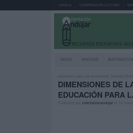
LENGUA
COMPRENSIÓN LECTORA
MA
INICIO
NAVIDAD
MATEMÁTIC
educación para las emociones
,
Nuevas Meto
DIMENSIONES DE L
EDUCACIÓN PARA 
Publicado por
orientacionandujar
el 14 marz