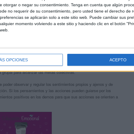
biertamente y transmitir mensajes claros y convincentes.
e otorgar o negar su consentimiento.
Tenga en cuenta que algún proc
de no requerir de su consentimiento, pero usted tiene el derecho de r
lver desacuerdos.
referencias se aplicarán solo a este sitio web. Puede cambiar sus pref
alquier momento volviendo a este sitio y haciendo clic en el botón "Pri
individuos.
 web.
jar el cambio.
aciones sentimentales.
con otros para alcanzar metas compartidas.
ÁS OPCIONES
ACEPTO
rupal para alcanzar las metas colectivas.
e poder observar y regular los sentimientos propios y ajenos y de
acción. Si los pensamientos y las acciones pueden guiarse por los
ientos positivos en los demos para que sus acciones se orienten a