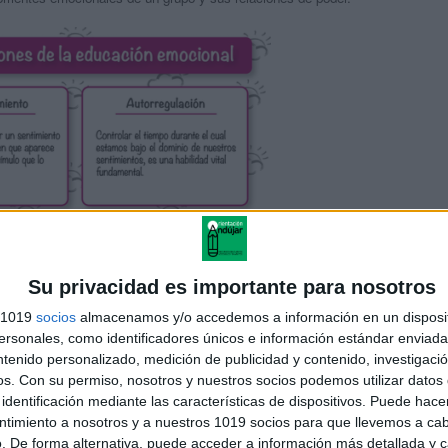
Su privacidad es importante para nosotros
s 1019
socios
almacenamos y/o accedemos a información en un disposit
sonales, como identificadores únicos e información estándar enviada 
ntenido personalizado, medición de publicidad y contenido, investigaci
ducir en los otros las respuestas deseables.
os.
Con su permiso, nosotros y nuestros socios podemos utilizar datos 
identificación mediante las características de dispositivos. Puede hacer
para inducir cambios en las personas y en los grupos.
ntimiento a nosotros y a nuestros 1019 socios para que llevemos a ca
. De forma alternativa, puede acceder a información más detallada y 