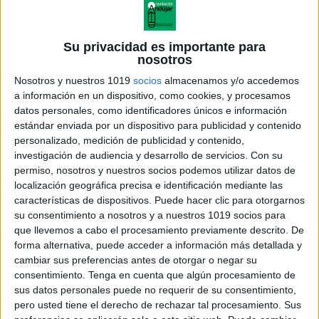
Su privacidad es importante para
nosotros
Nosotros y nuestros 1019
socios
almacenamos y/o accedemos
a información en un dispositivo, como cookies, y procesamos
datos personales, como identificadores únicos e información
estándar enviada por un dispositivo para publicidad y contenido
personalizado, medición de publicidad y contenido,
investigación de audiencia y desarrollo de servicios.
Con su
tecnicas plasticas
permiso, nosotros y nuestros socios podemos utilizar datos de
localización geográfica precisa e identificación mediante las
características de dispositivos. Puede hacer clic para otorgarnos
su consentimiento a nosotros y a nuestros 1019 socios para
que llevemos a cabo el procesamiento previamente descrito. De
Acerca de orientacionandujar
forma alternativa, puede acceder a información más detallada y
Orientación Andújar no es solo un blog, es la apuesta
cambiar sus preferencias antes de otorgar o negar su
consentimiento.
Tenga en cuenta que algún procesamiento de
personal de dos profesores Ginés y Maribel, que
sus datos personales puede no requerir de su consentimiento,
además de ser pareja, son los encargados de los
pero usted tiene el derecho de rechazar tal procesamiento. Sus
contenidos que encontramos dentro del blog y en el