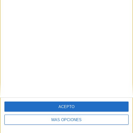
Nombre
*
Correo electrónico
*
Web
ACEPTO
MÁS OPCIONES