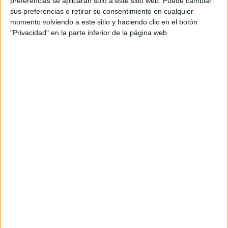
preferencias se aplicarán solo a este sitio web. Puede cambiar
cual, vuelcan la mayor parte del tiempo, que sus tareas
sus preferencias o retirar su consentimiento en cualquier
momento volviendo a este sitio y haciendo clic en el botón
como docentes, y voluntarios en sus meses de verano
"Privacidad" en la parte inferior de la página web.
les permite.
DEJA UNA RESPUESTA
Tu dirección de correo electrónico no será
publicada.
Los campos obligatorios están marcados
con
*
Comentario
*