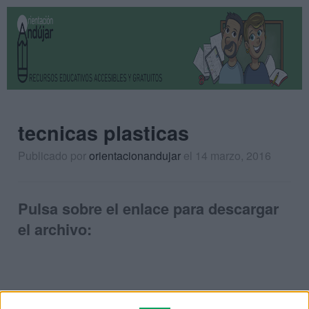
tecnicas plasticas
Publicado por
orientacionandujar
el 14 marzo, 2016
Pulsa sobre el enlace para descargar
el archivo: