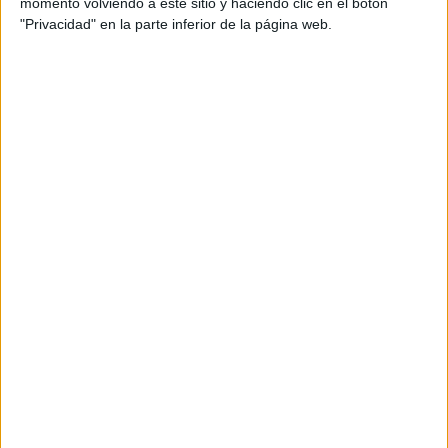
momento volviendo a este sitio y haciendo clic en el botón
"Privacidad" en la parte inferior de la página web.
En el primero trabajamos lo aprendido con una tabla,
que imprimí en A3 y plastifiqué para poder escribir
encima todas las veces que queramos.