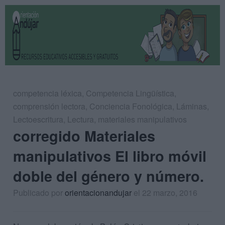
competencia léxica
,
Competencia Lingüística
,
comprensión lectora
,
Conciencia Fonológica
,
Láminas
,
Lectoescritura
,
Lectura
,
materiales manipulativos
corregido Materiales
manipulativos El libro móvil
doble del género y número.
Publicado por
orientacionandujar
el 22 marzo, 2016