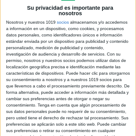
dificultades mis alumnos de segundo y tercero, así
Su privacidad es importante para
que decidí hacer un material más manipulativo y
nosotros
motivador para ellos.
Nosotros y nuestros 1019
socios
almacenamos y/o accedemos
a información en un dispositivo, como cookies, y procesamos
datos personales, como identificadores únicos e información
estándar enviada por un dispositivo para publicidad y contenido
personalizado, medición de publicidad y contenido,
investigación de audiencia y desarrollo de servicios.
Con su
permiso, nosotros y nuestros socios podemos utilizar datos de
localización geográfica precisa e identificación mediante las
características de dispositivos. Puede hacer clic para otorgarnos
su consentimiento a nosotros y a nuestros 1019 socios para
que llevemos a cabo el procesamiento previamente descrito. De
forma alternativa, puede acceder a información más detallada y
cambiar sus preferencias antes de otorgar o negar su
consentimiento.
Tenga en cuenta que algún procesamiento de
sus datos personales puede no requerir de su consentimiento,
pero usted tiene el derecho de rechazar tal procesamiento. Sus
preferencias se aplicarán solo a este sitio web. Puede cambiar
sus preferencias o retirar su consentimiento en cualquier
DOS DOCUMENTOS