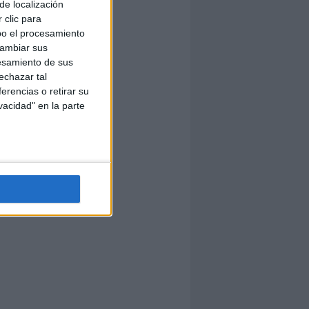
de localización
 clic para
bo el procesamiento
cambiar sus
esamiento de sus
echazar tal
erencias o retirar su
vacidad" en la parte