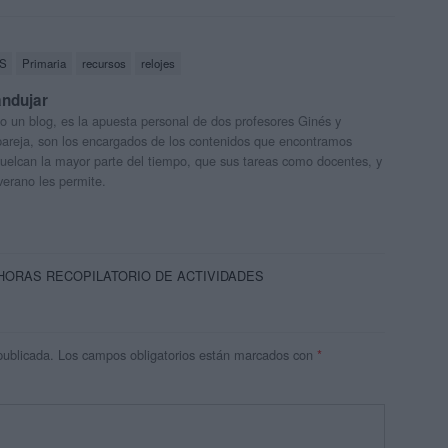
S
Primaria
recursos
relojes
andujar
o un blog, es la apuesta personal de dos profesores Ginés y
areja, son los encargados de los contenidos que encontramos
 vuelcan la mayor parte del tiempo, que sus tareas como docentes, y
verano les permite.
las HORAS RECOPILATORIO DE ACTIVIDADES
publicada.
Los campos obligatorios están marcados con
*