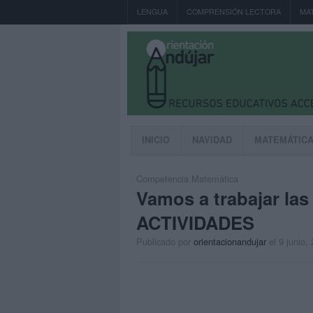
LENGUA
COMPRENSIÓN LECTORA
MA
INICIO
NAVIDAD
MATEMÁTIC
Competencia Matemática
Vamos a trabajar l
ACTIVIDADES
Publicado por
orientacionandujar
el 9 junio,