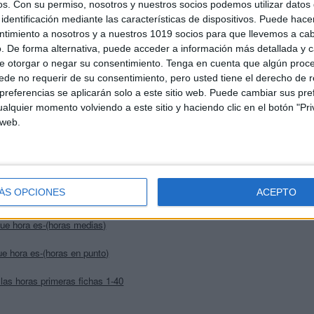
os.
Con su permiso, nosotros y nuestros socios podemos utilizar datos 
identificación mediante las características de dispositivos. Puede hacer
ntimiento a nosotros y a nuestros 1019 socios para que llevemos a ca
. De forma alternativa, puede acceder a información más detallada y 
e otorgar o negar su consentimiento.
Tenga en cuenta que algún proc
de no requerir de su consentimiento, pero usted tiene el derecho de r
referencias se aplicarán solo a este sitio web. Puede cambiar sus pref
alquier momento volviendo a este sitio y haciendo clic en el botón "Pri
LAS HORAS
 web.
 matematico trabajamos las horas
 a trabajar las horas en punto
ÁS OPCIONES
ACEPTO
ue hora es-(horas-quartos)
ue hora es-(horas medias)
e hora es-(horas en punto)
 las horas primeras fichas 1-40