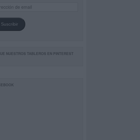
ección
il
Suscribir
GUE NUESTROS TABLEROS EN PINTEREST
CEBOOK