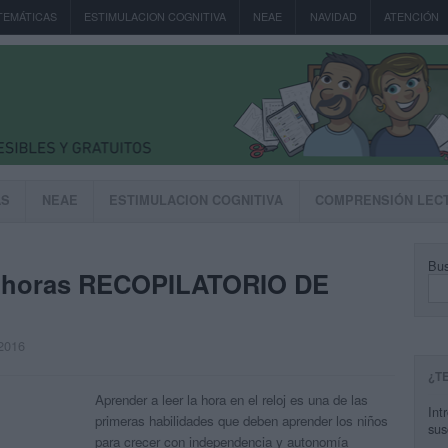
TEMÁTICAS
ESTIMULACION COGNITIVA
NEAE
NAVIDAD
ATENCIÓN
AS
NEAE
ESTIMULACION COGNITIVA
COMPRENSIÓN LEC
Bus
as horas RECOPILATORIO DE
 2016
¿T
Aprender a leer la hora en el reloj es una de las
Int
primeras habilidades que deben aprender los niños
sus
para crecer con independencia y autonomía