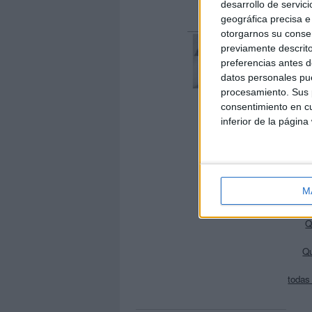
desarrollo de servici
geográfica precisa e 
otorgarnos su conse
previamente descrito
preferencias antes d
datos personales pue
procesamiento. Sus p
consentimiento en cu
inferior de la página
Cuaderno
Vamos
M
Q
Q
Qu
todas