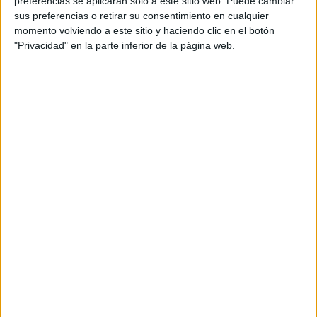
preferencias se aplicarán solo a este sitio web. Puede cambiar
cual, vuelcan la mayor parte del tiempo, que sus tareas
sus preferencias o retirar su consentimiento en cualquier
momento volviendo a este sitio y haciendo clic en el botón
como docentes, y voluntarios en sus meses de verano
"Privacidad" en la parte inferior de la página web.
les permite.
DEJA UNA RESPUESTA
Tu dirección de correo electrónico no será
publicada.
Los campos obligatorios están marcados
con
*
Comentario
*