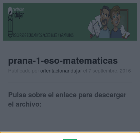
prana-1-eso-matematicas
Publicado por
orientacionandujar
el 7 septiembre, 2016
Pulsa sobre el enlace para descargar
el archivo: