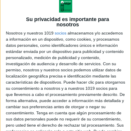
Su privacidad es importante para
nosotros
Nosotros y nuestros 1019
socios
almacenamos y/o accedemos
a información en un dispositivo, como cookies, y procesamos
datos personales, como identificadores únicos e información
estándar enviada por un dispositivo para publicidad y contenido
personalizado, medición de publicidad y contenido,
investigación de audiencia y desarrollo de servicios.
Con su
prana-1-eso-matematicas
permiso, nosotros y nuestros socios podemos utilizar datos de
localización geográfica precisa e identificación mediante las
características de dispositivos. Puede hacer clic para otorgarnos
su consentimiento a nosotros y a nuestros 1019 socios para
que llevemos a cabo el procesamiento previamente descrito. De
Acerca de orientacionandujar
forma alternativa, puede acceder a información más detallada y
Orientación Andújar no es solo un blog, es la apuesta
cambiar sus preferencias antes de otorgar o negar su
consentimiento.
Tenga en cuenta que algún procesamiento de
personal de dos profesores Ginés y Maribel, que
sus datos personales puede no requerir de su consentimiento,
además de ser pareja, son los encargados de los
pero usted tiene el derecho de rechazar tal procesamiento. Sus
contenidos que encontramos dentro del blog y en el