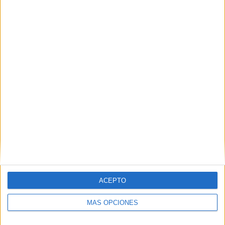
Nombre
*
Correo electrónico
*
Web
ACEPTO
MÁS OPCIONES