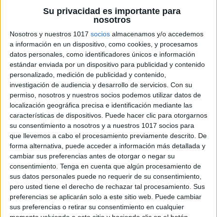
Su privacidad es importante para
nosotros
Nosotros y nuestros 1017
socios
almacenamos y/o accedemos
Reconozco las emociones.
a información en un dispositivo, como cookies, y procesamos
Siento muchas cosas.
datos personales, como identificadores únicos e información
Sentimos alegría.
estándar enviada por un dispositivo para publicidad y contenido
Me preocupo por los demás.
personalizado, medición de publicidad y contenido,
investigación de audiencia y desarrollo de servicios.
Con su
permiso, nosotros y nuestros socios podemos utilizar datos de
Expresión de las emociones
localización geográfica precisa e identificación mediante las
características de dispositivos. Puede hacer clic para otorgarnos
Aprendo a expresar lo que siento.
su consentimiento a nosotros y a nuestros 1017 socios para
Manifestamos nuestro enfado.
que llevemos a cabo el procesamiento previamente descrito. De
forma alternativa, puede acceder a información más detallada y
cambiar sus preferencias antes de otorgar o negar su
Comprensión de las emociones
consentimiento.
Tenga en cuenta que algún procesamiento de
sus datos personales puede no requerir de su consentimiento,
Palabras que expresan emociones.
pero usted tiene el derecho de rechazar tal procesamiento. Sus
Reconozco las emociones de los demás.
preferencias se aplicarán solo a este sitio web. Puede cambiar
sus preferencias o retirar su consentimiento en cualquier
momento volviendo a este sitio y haciendo clic en el botón