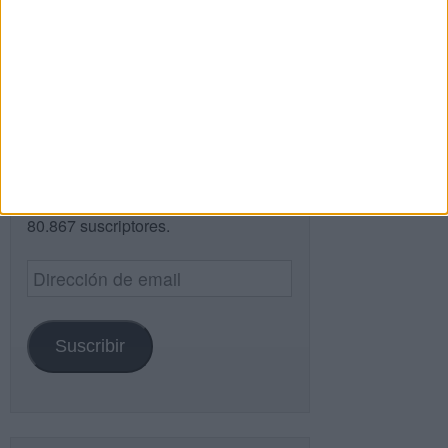
Buscar
¿TE GUSTA NUESTRO MATERIAL?
Introduce tu email para unirte a otros
80.867 suscriptores.
Dirección
de
email
Suscribir