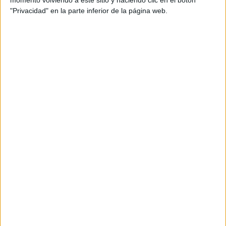
Regulación de las emociones
"Privacidad" en la parte inferior de la página web.
Busco soluciones.
Aprendo a calmarme.
DESCARGA LAS FICHAS EN