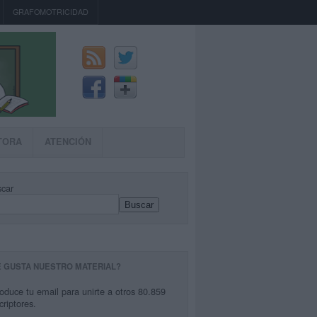
GRAFOMOTRICIDAD
TORA
ATENCIÓN
car
Buscar
E GUSTA NUESTRO MATERIAL?
roduce tu email para unirte a otros 80.859
criptores.