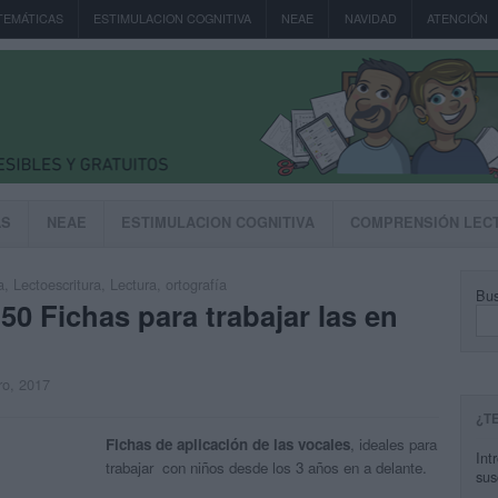
TEMÁTICAS
ESTIMULACION COGNITIVA
NEAE
NAVIDAD
ATENCIÓN
AS
NEAE
ESTIMULACION COGNITIVA
COMPRENSIÓN LEC
a
,
Lectoescritura
,
Lectura
,
ortografía
Bus
50 Fichas para trabajar las en
ro, 2017
¿T
Fichas de aplicación de las vocales
, ideales para
Int
trabajar con niños desde los 3 años en a delante.
sus