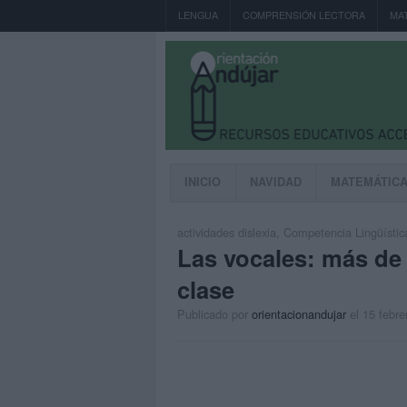
LENGUA
COMPRENSIÓN LECTORA
MA
INICIO
NAVIDAD
MATEMÁTIC
actividades dislexia
,
Competencia Lingüístic
Las vocales: más de 
clase
Publicado por
orientacionandujar
el 15 febre