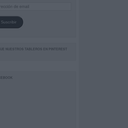
ección
il
Suscribir
GUE NUESTROS TABLEROS EN PINTEREST
CEBOOK