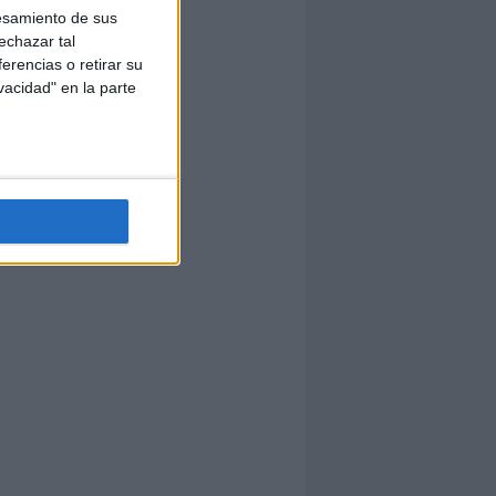
esamiento de sus
echazar tal
erencias o retirar su
vacidad" en la parte