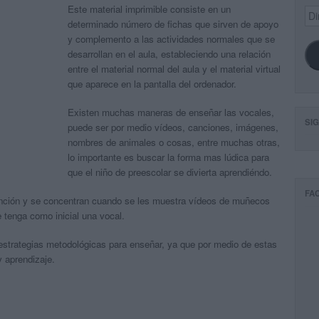
Este material imprimible consiste en un
Dir
de
determinado número de fichas que sirven de apoyo
ema
y complemento a las actividades normales que se
desarrollan en el aula, estableciendo una relación
entre el material normal del aula y el material virtual
que aparece en la pantalla del ordenador.
Existen muchas maneras de enseñar las vocales,
SI
puede ser por medio vídeos, canciones, imágenes,
nombres de animales o cosas, entre muchas otras,
lo importante es buscar la forma mas lúdica para
que el niño de preescolar se divierta aprendiéndo.
FA
ención y se concentran cuando se les muestra vídeos de muñecos
tenga como inicial una vocal.
estrategias metodológicas para enseñar, ya que por medio de estas
 aprendizaje.