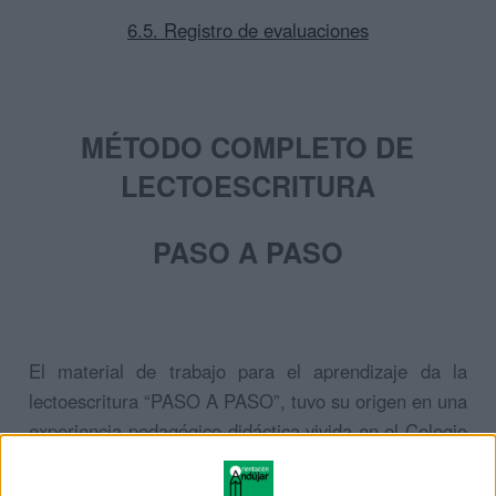
6.5. Registro de evaluaciones
MÉTODO COMPLETO DE
LECTOESCRITURA
PASO A PASO
El material de trabajo para el aprendizaje da la
lectoescritura “PASO A PASO”, tuvo su origen en una
experiencia pedagógico-didáctica vivida en el Colegio
“Ángel de la Guarda”, de Educación Especial, de
Mollet del Vallés (Barcelona), a principios de la