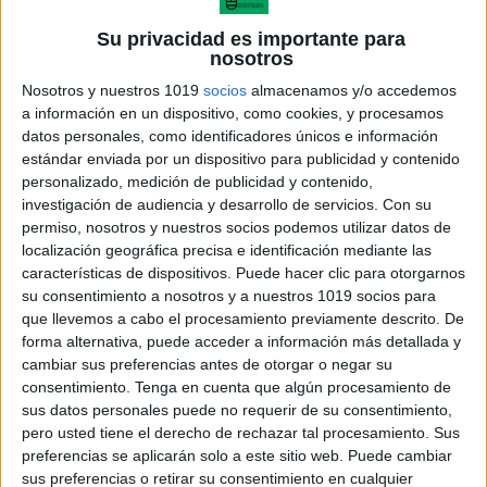
década de los años 80. La experiencia se desarrolló
Su privacidad es importante para
con un grupo de escolares de 10 a 14 años, de
nosotros
características heterogéneas, procedentes la mayoría
Nosotros y nuestros 1019
socios
almacenamos y/o accedemos
de escuelas ordinarias de E.G.B., de las que habían
a información en un dispositivo, como cookies, y procesamos
datos personales, como identificadores únicos e información
sido segregados por “su bajo rendimiento” escolar, o
estándar enviada por un dispositivo para publicidad y contenido
por presentar “dificultades de aprendizaje”. Para
personalizado, medición de publicidad y contenido,
abordar esos aprendizajes lectoescritores
investigación de audiencia y desarrollo de servicios.
Con su
postergados, después de descartar materiales de uso
permiso, nosotros y nuestros socios podemos utilizar datos de
localización geográfica precisa e identificación mediante las
escolar infantil, se utilizó inicialmente como
características de dispositivos. Puede hacer clic para otorgarnos
referencia el método de alfabetización para adultos
su consentimiento a nosotros y a nuestros 1019 socios para
“La Pa- labra” (1), y se desarrollaron diferentes
que llevemos a cabo el procesamiento previamente descrito. De
forma alternativa, puede acceder a información más detallada y
sistematizaciones, poco coincidentes con la
cambiar sus preferencias antes de otorgar o negar su
mencionada referencia, hasta llegar a la definitiva en
consentimiento.
Tenga en cuenta que algún procesamiento de
1985, que se registró en 1987. Posteriormente, el
sus datos personales puede no requerir de su consentimiento,
material fue aplicado en Tenerife en centros
pero usted tiene el derecho de rechazar tal procesamiento. Sus
preferencias se aplicarán solo a este sitio web. Puede cambiar
ordinarios a alumnos del Ciclo Inicial de E.G.B. y a
sus preferencias o retirar su consentimiento en cualquier