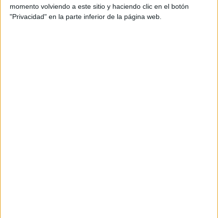
otros, considerados de Pedagogía Terapéutica,
momento volviendo a este sitio y haciendo clic en el botón
integrados en niveles de enseñanza posteriores. La
"Privacidad" en la parte inferior de la página web.
versión que se presenta ahora (digitalizada entre
2013 y 2014), no ha sufrido prácticamente
modificaciones en sus materiales de trabajo, pero
ofrece mejores recursos.