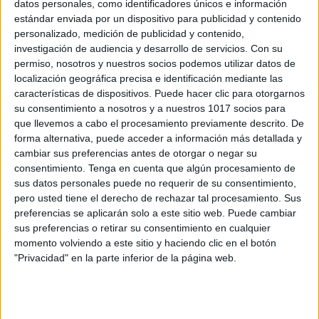
datos personales, como identificadores únicos e información
estándar enviada por un dispositivo para publicidad y contenido
personalizado, medición de publicidad y contenido,
investigación de audiencia y desarrollo de servicios.
Con su
permiso, nosotros y nuestros socios podemos utilizar datos de
Escribe y dibuja Método de lectura y escritura
localización geográfica precisa e identificación mediante las
características de dispositivos. Puede hacer clic para otorgarnos
su consentimiento a nosotros y a nuestros 1017 socios para
que llevemos a cabo el procesamiento previamente descrito. De
forma alternativa, puede acceder a información más detallada y
Comparte esto:
cambiar sus preferencias antes de otorgar o negar su
consentimiento.
Tenga en cuenta que algún procesamiento de
Facebook
X
sus datos personales puede no requerir de su consentimiento,
pero usted tiene el derecho de rechazar tal procesamiento. Sus
preferencias se aplicarán solo a este sitio web. Puede cambiar
sus preferencias o retirar su consentimiento en cualquier
MAS RECURSOS SOBRE ESTE TEMA
momento volviendo a este sitio y haciendo clic en el botón
Cuaderno de
"Privacidad" en la parte inferior de la página web.
escritura Matte
Escritura
creativa