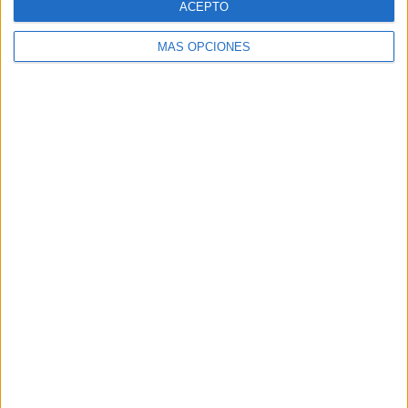
ACEPTO
MÁS OPCIONES
TRACKBACKS / PINGS
Sumak Kawsay » ESCRIBE Y DIBUJA:
MÉTODO DE LECTURA Y ESCRITURA
DEJA UNA RESPUESTA
Tu dirección de correo electrónico no será
publicada.
Los campos obligatorios están marcados
con
*
Comentario
*