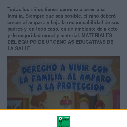
Todos los niños tienen derecho a tener una
familia. Siempre que sea posible, el niño deberá
crecer al amparo y bajo la responsabilidad de sus
padres y, en todo caso, en un ambiente de afecto
y de seguridad moral y material. MATERIALES
DEL EQUIPO DE URGENCIAS EDUCATIVAS DE
LA SALLE.