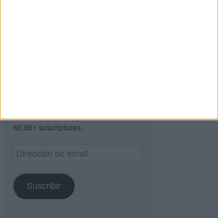
Buscar
Buscar
¿TE GUSTA NUESTRO MATERIAL?
Introduce tu email para unirte a otros
80.861 suscriptores.
Dirección
de
email
Suscribir