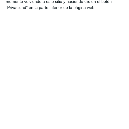
momento volviendo a este sitio y haciendo clic en el botón
"Privacidad" en la parte inferior de la página web.
EDUCACIÓN INFANTIL
Educacion Infantil derecho a no sufrir abusos
EDUCACIÓN PRIMARIA
PRIMER CICLO de educación primaria derecho a
tener una familia
Segundo Ciclo de Educacion primaira derecho a