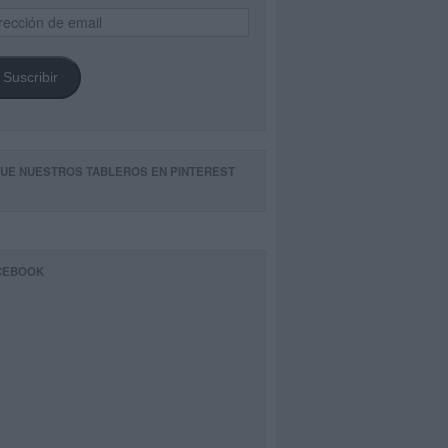
ección
il
Suscribir
GUE NUESTROS TABLEROS EN PINTEREST
CEBOOK