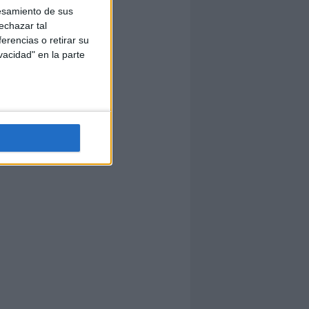
esamiento de sus
echazar tal
erencias o retirar su
vacidad" en la parte