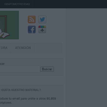
GRAFOMOTRICIDAD
TORA
ATENCIÓN
car
Buscar
E GUSTA NUESTRO MATERIAL?
roduce tu email para unirte a otros 80.859
criptores.