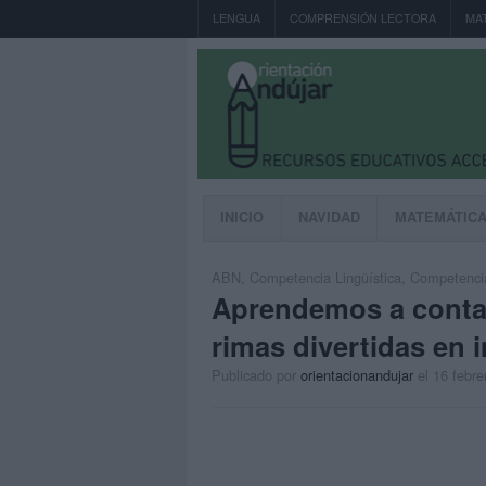
LENGUA
COMPRENSIÓN LECTORA
MA
INICIO
NAVIDAD
MATEMÁTIC
ABN
,
Competencia Lingüística
,
Competenci
Aprendemos a contar
rimas divertidas en
Publicado por
orientacionandujar
el 16 febre