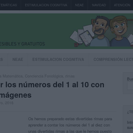
TEMÁTICAS
ESTIMULACION COGNITIVA
NEAE
NAVIDAD
ATENCIÓN
AS
NEAE
ESTIMULACION COGNITIVA
COMPRENSIÓN LEC
a Matemática
,
Conciencia Fonológica
,
rimas
Bus
 los números del 1 al 10 con
 imágenes
ro, 2018
¿T
Os hemos preparado estas divertidas rimas para
Int
aprender a contar los números del 1 al diez con
sus
unas divertidas rimas a las que le hemos puesto