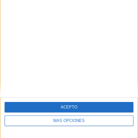
DESCARGAR ARCHIVO PDF
palabras polisemicas
Comparte esto:
Facebook
X
ACEPTO
MÁS OPCIONES
MAS RECURSOS SOBRE ESTE TEMA
Actividad de