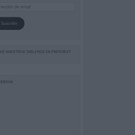
ección
il
Suscribir
GUE NUESTROS TABLEROS EN PINTEREST
CEBOOK