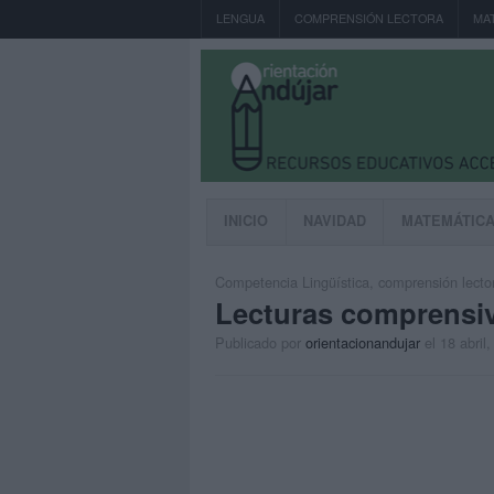
LENGUA
COMPRENSIÓN LECTORA
MA
INICIO
NAVIDAD
MATEMÁTIC
Competencia Lingüística
,
comprensión lecto
Lecturas comprensiv
Publicado por
orientacionandujar
el 18 abril