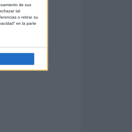
esamiento de sus
echazar tal
erencias o retirar su
vacidad" en la parte