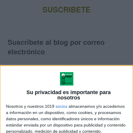
SUSCRIBETE
ES
Suscríbete al blog por correo
electrónico
Introduce tu correo electrónico para suscribirte a este
blog y recibir avisos de nuevas entradas.
Dirección
Su privacidad es importante para
de
nosotros
correo
Nosotros y nuestros 1019
socios
almacenamos y/o accedemos
a información en un dispositivo, como cookies, y procesamos
Suscribirse
electrónico
datos personales, como identificadores únicos e información
estándar enviada por un dispositivo para publicidad y contenido
personalizado, medición de publicidad y contenido,