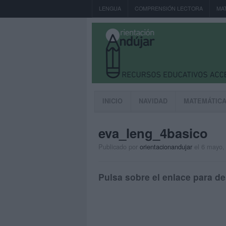
LENGUA
COMPRENSIÓN LECTORA
MA
INICIO
NAVIDAD
MATEMÁTIC
eva_leng_4basico
Publicado por
orientacionandujar
el 6 mayo,
Pulsa sobre el enlace para de