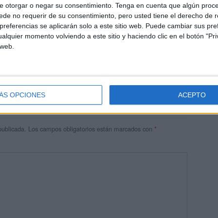
e otorgar o negar su consentimiento.
Tenga en cuenta que algún proc
de no requerir de su consentimiento, pero usted tiene el derecho de r
referencias se aplicarán solo a este sitio web. Puede cambiar sus pref
alquier momento volviendo a este sitio y haciendo clic en el botón "Pri
 web.
M
ÁS OPCIONES
ACEPTO
publicada.
Los campos obligatorios están marcados con
*