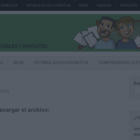
TEMÁTICAS
ESTIMULACION COGNITIVA
NEAE
NAVIDAD
ATENCIÓN
AS
NEAE
ESTIMULACION COGNITIVA
COMPRENSIÓN LEC
Bus
 2018
scargar el archivo:
¿T
Int
sus