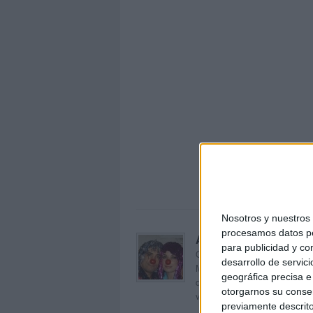
eva_le
Nosotros y nuestro
procesamos datos per
Acerca de orientacion
para publicidad y co
Orientación Andújar no es sol
desarrollo de servici
Maribel, que además de ser p
geográfica precisa e 
dentro del blog y en el cual,
otorgarnos su conse
voluntarios en sus meses de 
previamente descrito