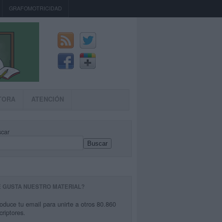
GRAFOMOTRICIDAD
TORA
ATENCIÓN
car
Buscar
E GUSTA NUESTRO MATERIAL?
roduce tu email para unirte a otros 80.860
criptores.