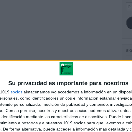
Dir
de
ema
SI
ng_4basico
FA
Su privacidad es importante para nosotros
s 1019
socios
almacenamos y/o accedemos a información en un disposit
sonales, como identificadores únicos e información estándar enviada 
andujar
ntenido personalizado, medición de publicidad y contenido, investigaci
o un blog, es la apuesta personal de dos profesores Ginés y
os.
Con su permiso, nosotros y nuestros socios podemos utilizar datos 
areja, son los encargados de los contenidos que encontramos
identificación mediante las características de dispositivos. Puede hacer
 vuelcan la mayor parte del tiempo, que sus tareas como docentes, y
ntimiento a nosotros y a nuestros 1019 socios para que llevemos a ca
verano les permite.
. De forma alternativa, puede acceder a información más detallada y 