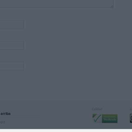
Calidad:
L
 arriba
rved