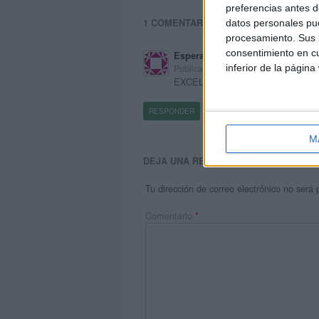
preferencias antes d
1 COMENTARIO
datos personales pue
procesamiento. Sus p
consentimiento en cu
Esperanza
inferior de la página
Publicado
25 mayo, 2022 a las 12:48 A
EXCELENTE PAGINA
RESPONDER
M
DEJA UNA RESPUESTA
Tu dirección de correo electrónico no será 
Comentario
*