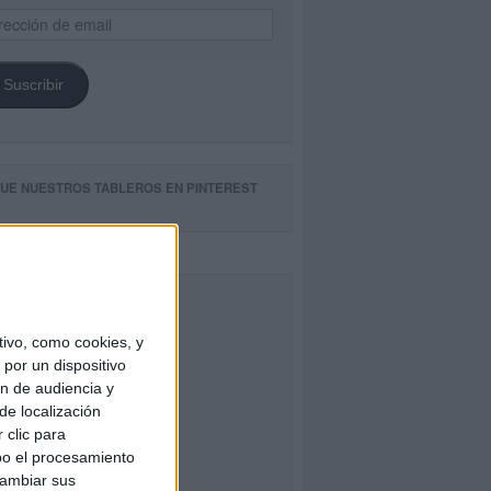
ección
il
Suscribir
GUE NUESTROS TABLEROS EN PINTEREST
CEBOOK
ivo, como cookies, y
por un dispositivo
ón de audiencia y
de localización
 clic para
bo el procesamiento
cambiar sus