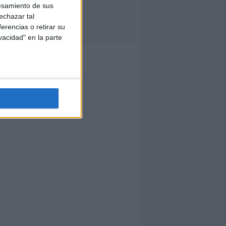
esamiento de sus
echazar tal
erencias o retirar su
vacidad" en la parte