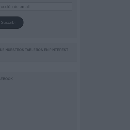
ección
il
Suscribir
GUE NUESTROS TABLEROS EN PINTEREST
CEBOOK