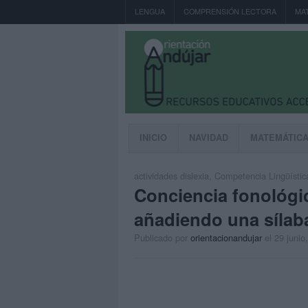
LENGUA
COMPRENSIÓN LECTORA
MA
INICIO
NAVIDAD
MATEMÁTIC
actividades dislexia
,
Competencia Lingüístic
Conciencia fonológi
añadiendo una sílaba
Publicado por
orientacionandujar
el 29 junio