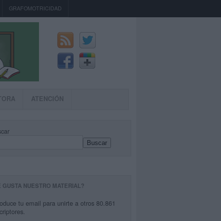
GRAFOMOTRICIDAD
TORA
ATENCIÓN
car
Buscar
E GUSTA NUESTRO MATERIAL?
roduce tu email para unirte a otros 80.861
criptores.