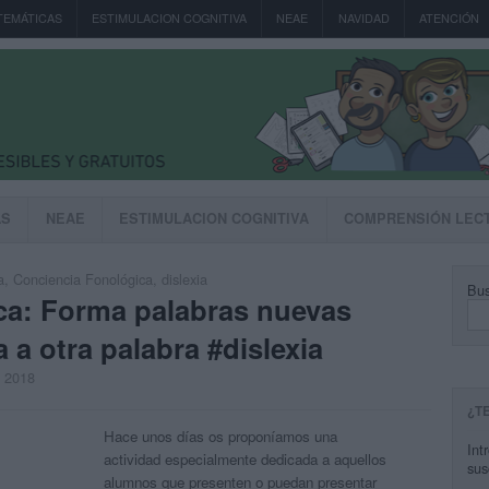
TEMÁTICAS
ESTIMULACION COGNITIVA
NEAE
NAVIDAD
ATENCIÓN
AS
NEAE
ESTIMULACION COGNITIVA
COMPRENSIÓN LEC
a
,
Conciencia Fonológica
,
dislexia
Bus
ca: Forma palabras nuevas
 a otra palabra #dislexia
, 2018
¿T
Hace unos días os proponíamos una
Int
actividad especialmente dedicada a aquellos
sus
alumnos que presenten o puedan presentar