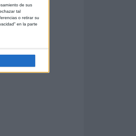
esamiento de sus
echazar tal
erencias o retirar su
vacidad" en la parte