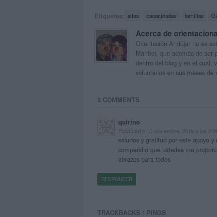
Etiquetas:
altas
caoacidades
familias
G
Acerca de orientacion
Orientación Andújar no es sol
Maribel, que además de ser p
dentro del blog y en el cual,
voluntarios en sus meses de 
2 COMMENTS
quirino
Publicado
15 noviembre, 2018 a las 2:
saludos y gratitud por este apoyo y 
compendio que ustedes me proporci
abrazos para todos
RESPONDER
TRACKBACKS / PINGS