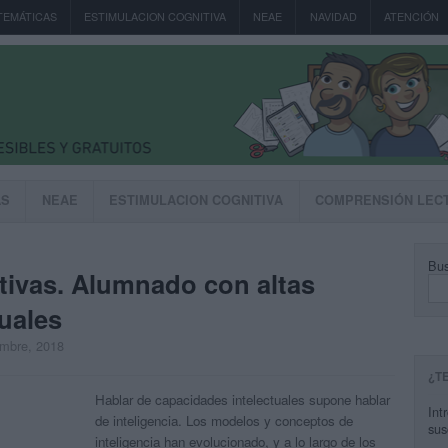
TEMÁTICAS
ESTIMULACION COGNITIVA
NEAE
NAVIDAD
ATENCIÓN
AS
NEAE
ESTIMULACION COGNITIVA
COMPRENSIÓN LEC
Bus
tivas. Alumnado con altas
uales
embre, 2018
¿T
Hablar de capacidades intelectuales supone hablar
Int
de inteligencia. Los modelos y conceptos de
sus
inteligencia han evolucionado, y a lo largo de los