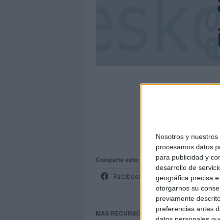
Orientaciones educativa
Nosotros y nuestro
fue
procesamos datos per
para publicidad y co
Comparte esto:
desarrollo de servici
Facebook
X
geográfica precisa e 
otorgarnos su conse
previamente descrito
preferencias antes d
MAS RECURSOS SOBRE ESTE TEMA
datos personales pue