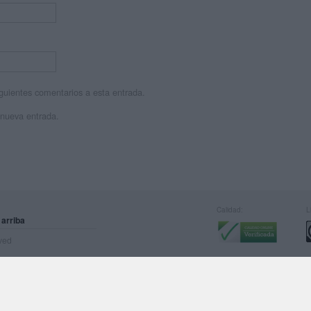
siguientes comentarios a esta entrada.
 nueva entrada.
Calidad:
L
 arriba
rved