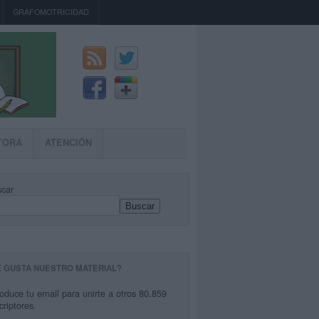
GRAFOMOTRICIDAD
TORA
ATENCIÓN
car
Buscar
E GUSTA NUESTRO MATERIAL?
roduce tu email para unirte a otros 80.859
criptores.