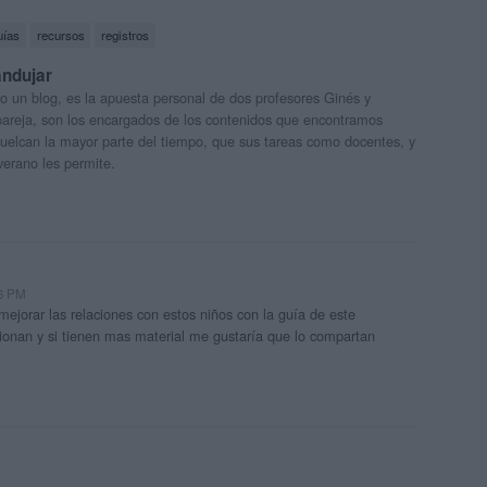
uías
recursos
registros
andujar
o un blog, es la apuesta personal de dos profesores Ginés y
areja, son los encargados de los contenidos que encontramos
 vuelcan la mayor parte del tiempo, que sus tareas como docentes, y
verano les permite.
26 PM
mejorar las relaciones con estos niños con la guía de este
onan y si tienen mas material me gustaría que lo compartan