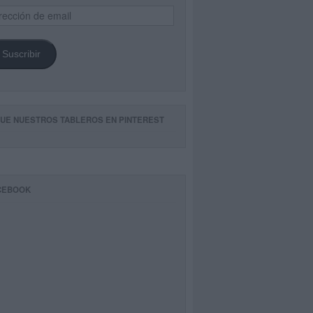
ección
il
Suscribir
GUE NUESTROS TABLEROS EN PINTEREST
CEBOOK