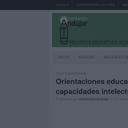
LENGUA
COMPRENSIÓN LECTORA
MA
INICIO
NAVIDAD
MATEMÁTIC
Altas Capacidades
Orientaciones educa
capacidades intelect
Publicado por
orientacionandujar
el 15 novi