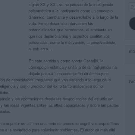
siglos XX y XXI, se ha pasado de la inteligencia
Dir
de
psicométrica a la inteligencia como un concepto
ema
dinámico, cambiante y desarrollable a lo largo de la
vida. En su desarrollo intervienen las
potencialidades que heredamos, el ambiente en
que nos desarrollamos y aspectos cualitativos
personales, como la motivación, la perseverancia,
el esfuerzo…
SI
En este sentido y como aporta Castelló, la
concepción estática y unitaria de la inteligencia ha
dejado paso a “una concepción dinámica y no
́n de capacidades irregulares que van variando a lo largo de la
FA
teligencia y como predictor del éxito tanto académico como
dicho.
igencia y las aportaciones desde las neurociencias del estudio del
 y las ideas vigentes sobre las altas capacidades y sobre las pautas
piadas.
to superior se utilizan una serie de procesos cognitivos específicos
rse a la novedad o para solucionar problemas. El autor va más allá