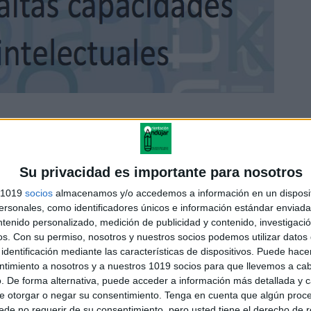
s. Alumnado con altas capacidades intelectuales
Su privacidad es importante para nosotros
s 1019
socios
almacenamos y/o accedemos a información en un disposit
nte:
http://www.euskadi.eus/
sonales, como identificadores únicos e información estándar enviada 
ntenido personalizado, medición de publicidad y contenido, investigaci
os.
Con su permiso, nosotros y nuestros socios podemos utilizar datos 
identificación mediante las características de dispositivos. Puede hacer
ntimiento a nosotros y a nuestros 1019 socios para que llevemos a ca
. De forma alternativa, puede acceder a información más detallada y 
e otorgar o negar su consentimiento.
Tenga en cuenta que algún proc
de no requerir de su consentimiento, pero usted tiene el derecho de r