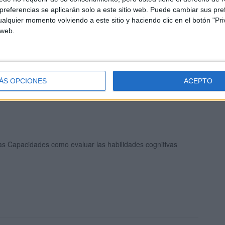
mnado con altas capacidades intelectuales Orientaciones
referencias se aplicarán solo a este sitio web. Puede cambiar sus pref
ucativas
alquier momento volviendo a este sitio y haciendo clic en el botón "Pri
 web.
ientaciones educativas. Alumnado con altas capacidades
ÁS OPCIONES
ACEPTO
electuales
as Capacidades como evaluar las habilidades cognitivas