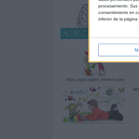
Alu
procesamiento. Sus p
ed
consentimiento en cu
inferior de la página
Or
M
int
Alt