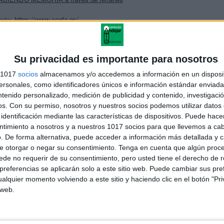
ente:
https://www.ceafa.es/
Su privacidad es importante para nosotros
s 1017
socios
almacenamos y/o accedemos a información en un disposit
sonales, como identificadores únicos e información estándar enviada 
ntenido personalizado, medición de publicidad y contenido, investigaci
os.
Con su permiso, nosotros y nuestros socios podemos utilizar datos 
rcicio de estimulación cognitiva para adultos: Colorear
identificación mediante las características de dispositivos. Puede hacer
ordenadas
ntimiento a nosotros y a nuestros 1017 socios para que llevemos a ca
. De forma alternativa, puede acceder a información más detallada y 
e otorgar o negar su consentimiento.
Tenga en cuenta que algún proc
de no requerir de su consentimiento, pero usted tiene el derecho de r
referencias se aplicarán solo a este sitio web. Puede cambiar sus pref
ADERNO DE ESTIMULACION COGNITIVA VOL.1
alquier momento volviendo a este sitio y haciendo clic en el botón "Pri
 web.