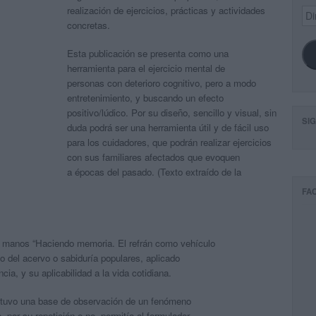
realización de ejercicios, prácticas y actividades
Dir
de
concretas.
ema
Esta publicación se presenta como una
herramienta para el ejercicio mental de
personas con deterioro cognitivo, pero a modo
entretenimiento, y buscando un efecto
positivo/lúdico. Por su diseño, sencillo y visual, sin
SI
duda podrá ser una herramienta útil y de fácil uso
para los cuidadores, que podrán realizar ejercicios
con sus familiares afectados que evoquen
a épocas del pasado.
(Texto extraído de la
FA
as manos “Haciendo memoria. El refrán como vehículo
o del acervo o sabiduría populares, aplicado
cia, y su aplicabilidad a la vida cotidiana.
o, tuvo una base de observación de un fenómeno
, por su repetición o no, permitía al formulador