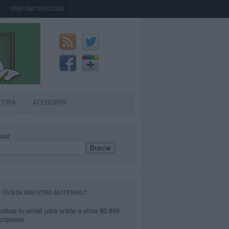
GRAFOMOTRICIDAD
TORA
ATENCIÓN
car
Buscar
E GUSTA NUESTRO MATERIAL?
roduce tu email para unirte a otros 80.869
criptores.