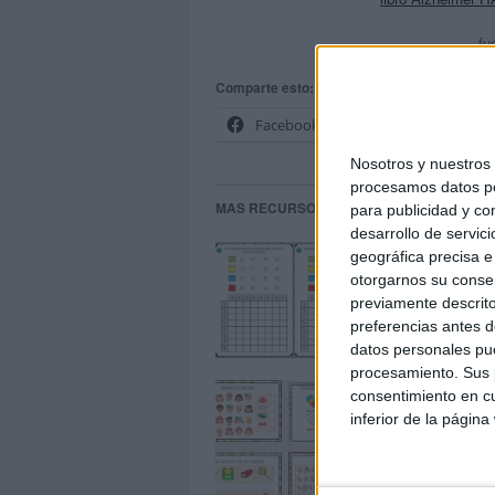
fu
Comparte esto:
Facebook
X
Nosotros y nuestro
procesamos datos per
MAS RECURSOS SOBRE ESTE TEMA
para publicidad y co
desarrollo de servici
Eje
geográfica precisa e 
co
otorgarnos su conse
previamente descrito
preferencias antes d
datos personales pue
procesamiento. Sus p
CU
consentimiento en cu
inferior de la página