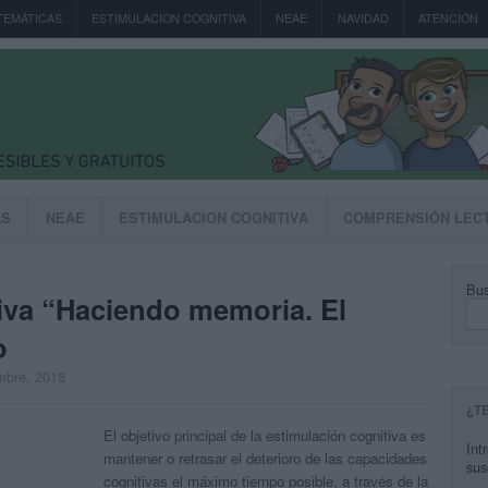
TEMÁTICAS
ESTIMULACION COGNITIVA
NEAE
NAVIDAD
ATENCIÓN
AS
NEAE
ESTIMULACION COGNITIVA
COMPRENSIÓN LEC
Bus
iva “Haciendo memoria. El
o
embre, 2018
¿T
El objetivo principal de la estimulación cognitiva es
Int
mantener o retrasar el deterioro de las capacidades
sus
cognitivas el máximo tiempo posible, a través de la