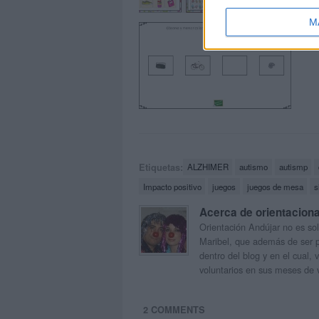
M
Est
Etiquetas:
ALZHIMER
autismo
autismp
Impacto positivo
juegos
juegos de mesa
s
Acerca de orientacion
Orientación Andújar no es sol
Maribel, que además de ser p
dentro del blog y en el cual,
voluntarios en sus meses de 
2 COMMENTS