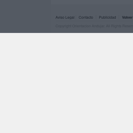
Aviso Legal
Contacto
Publicidad
Volver
Copyright Orientacion Andujar. All Rights Rese