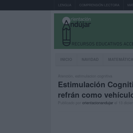
LENGUA
COMPRENSIÓN LECTORA
MA
INICIO
NAVIDAD
MATEMÁTIC
Atención
,
estimulacion cognitiva
Estimulación Cognit
refrán como vehícul
Publicado por
orientacionandujar
el 13 dici