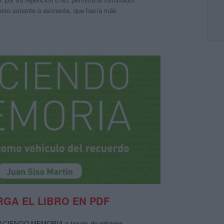
erso sonante o asonante, que hacía más
GA EL LIBRO EN PDF
 HACIENDO MEMORIA a través de refranes