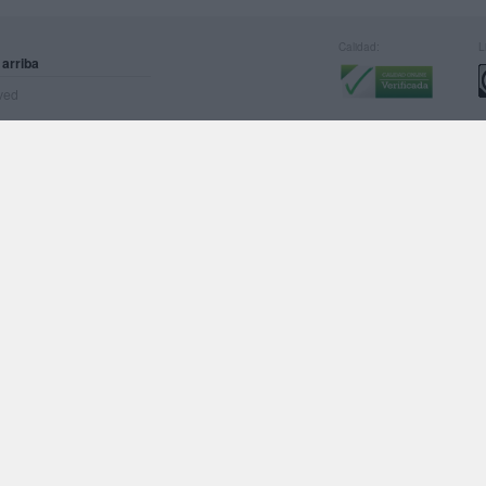
Calidad:
L
 arriba
rved