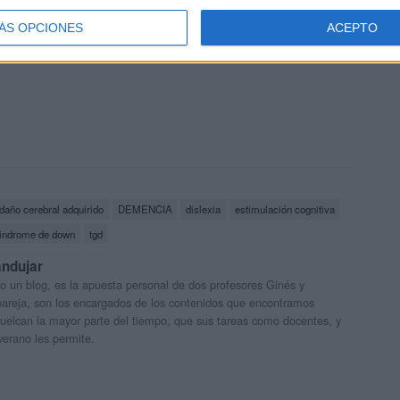
ÁS OPCIONES
ACEPTO
imulación cognitiva para adultos con imágenes reales
daño cerebral adquirido
DEMENCIA
dislexia
estimulación cognitiva
indrome de down
tgd
andujar
o un blog, es la apuesta personal de dos profesores Ginés y
areja, son los encargados de los contenidos que encontramos
 vuelcan la mayor parte del tiempo, que sus tareas como docentes, y
verano les permite.