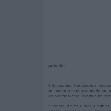
publicación)
El libro que Juan Siso deposita en nuestr
del recuerdo” parte en su concepción del us
a la generalización de un hecho o circunstan
En esencia, el refrán, el dicho, el aforism
(tal como un método científico popular), que