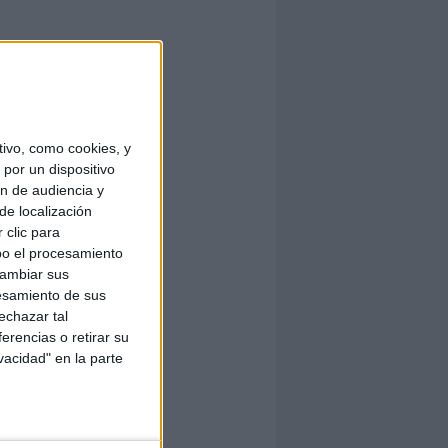
ivo, como cookies, y
por un dispositivo
ón de audiencia y
de localización
 clic para
bo el procesamiento
cambiar sus
esamiento de sus
echazar tal
erencias o retirar su
vacidad" en la parte