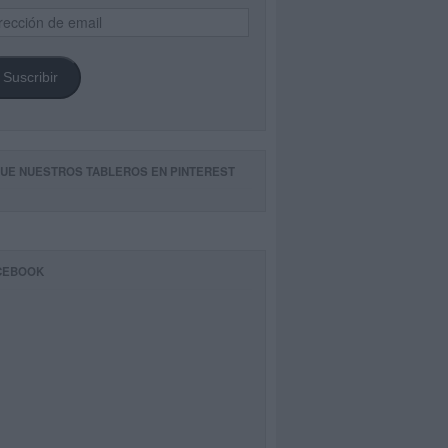
ección
il
Suscribir
GUE NUESTROS TABLEROS EN PINTEREST
CEBOOK