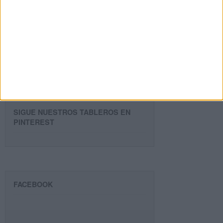
Dirección
de
email
Suscribir
SIGUE NUESTROS TABLEROS EN
PINTEREST
FACEBOOK