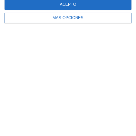
ACEPTO
MÁS OPCIONES
Nombre
*
Correo electrónico
*
Web
Recibir un correo electrónico con los siguientes
comentarios a esta entrada.