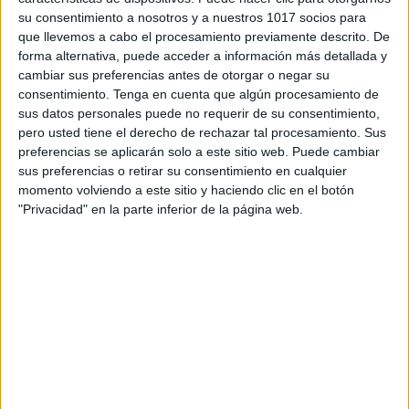
su consentimiento a nosotros y a nuestros 1017 socios para
que llevemos a cabo el procesamiento previamente descrito. De
forma alternativa, puede acceder a información más detallada y
cambiar sus preferencias antes de otorgar o negar su
consentimiento.
Tenga en cuenta que algún procesamiento de
sus datos personales puede no requerir de su consentimiento,
Comparte esto:
pero usted tiene el derecho de rechazar tal procesamiento. Sus
preferencias se aplicarán solo a este sitio web. Puede cambiar
Facebook
X
sus preferencias o retirar su consentimiento en cualquier
momento volviendo a este sitio y haciendo clic en el botón
"Privacidad" en la parte inferior de la página web.
MAS RECURSOS SOBRE ESTE TEMA
Infantil Traza
rellena busca y
dibuja mis
primeras letras
parte 2
consonantes
Tarjetas formato