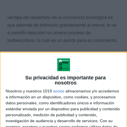
ventaja del desarrollo de la conciencia fonológica es
que además de estimular grandemente al menor, le va
a permitir descubrir un
ameno proceso de
lectoescritura, lo cual es un aporte para su crecimiento.
TRABALENGUAS EN IMAGENES
Su privacidad es importante para
nosotros
Nosotros y nuestros 1019
socios
almacenamos y/o accedemos
a información en un dispositivo, como cookies, y procesamos
datos personales, como identificadores únicos e información
estándar enviada por un dispositivo para publicidad y contenido
personalizado, medición de publicidad y contenido,
investigación de audiencia y desarrollo de servicios.
Con su
permiso, nosotros y nuestros socios podemos utilizar datos de