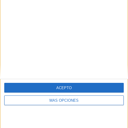
DESCARGA LOS TRABALENGUAS
EN PDF
20 divertidas Tarjetitas de
trabalenguas
Comparte esto:
Facebook
X
ACEPTO
MÁS OPCIONES
MAS RECURSOS SOBRE ESTE TEMA
Colección de
divertidos
trabalenguas