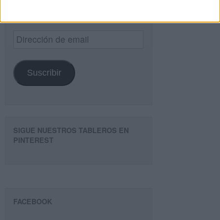
Introduce tu email para unirte a otros
80.859 suscriptores.
Dirección
de
email
Suscribir
SIGUE NUESTROS TABLEROS EN
PINTEREST
FACEBOOK