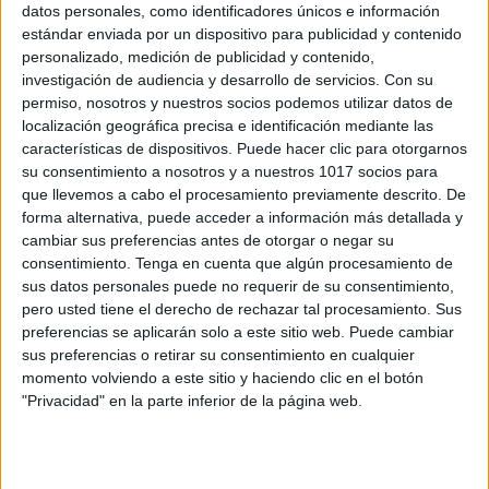
datos personales, como identificadores únicos e información
estándar enviada por un dispositivo para publicidad y contenido
personalizado, medición de publicidad y contenido,
investigación de audiencia y desarrollo de servicios.
Con su
permiso, nosotros y nuestros socios podemos utilizar datos de
Comprar el Amplificador en Amazon
localización geográfica precisa e identificación mediante las
características de dispositivos. Puede hacer clic para otorgarnos
su consentimiento a nosotros y a nuestros 1017 socios para
que llevemos a cabo el procesamiento previamente descrito. De
forma alternativa, puede acceder a información más detallada y
Camara USB HD para proyectar
cambiar sus preferencias antes de otorgar o negar su
consentimiento.
Tenga en cuenta que algún procesamiento de
Este gadget es ideal
para proyectar cualquier
sus datos personales puede no requerir de su consentimiento,
pero usted tiene el derecho de rechazar tal procesamiento. Sus
imagen que tengamos en un cuaderno
y nuestros
preferencias se aplicarán solo a este sitio web. Puede cambiar
alumnos puedan verlo proyectado, nos será de gran
sus preferencias o retirar su consentimiento en cualquier
utilidad para nuestras clases diarias.
momento volviendo a este sitio y haciendo clic en el botón
"Privacidad" en la parte inferior de la página web.