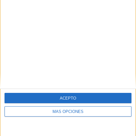
Juego de ruedas para
actividades escolares
Ideal para inventar juegos educativos con
nuestros alumno
s, les encantarán y estarán super
atentos a todas las explicaciones que le demos,
¡pruébala!
ACEPTO
MÁS OPCIONES