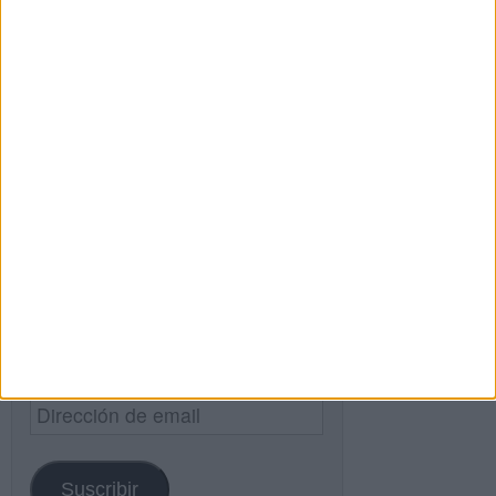
Buscar
Buscar
¿TE GUSTA NUESTRO MATERIAL?
Introduce tu email para unirte a otros
80.867 suscriptores.
Dirección
de
email
Suscribir