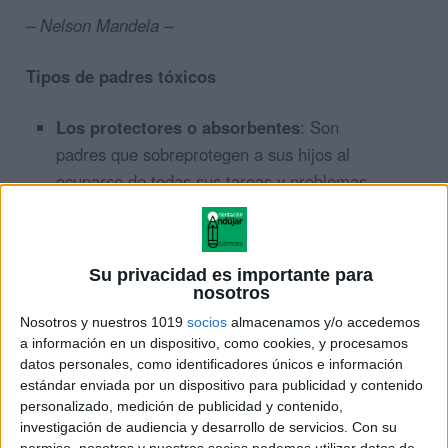
– Nelson Mandela –
Tipos de padres tóxicos
Los protectores o absorbentes
: Son
padres que sobreprotegen a sus hijos al
ocuparse de todas sus tareas y problemas
sin dejar un espacio para el propio albedrío.
Se meten en todo desde hablar con los
maestros hasta elegir a los amigos que para
Su privacidad es importante para
ello son los más adecuados…. Este tipo de
nosotros
educación termina causando trastornos de
Nosotros y nuestros 1019
socios
almacenamos y/o accedemos
ansiedad y estrés en los niños y
a información en un dispositivo, como cookies, y procesamos
datos personales, como identificadores únicos e información
adolescentes. Les impide desarrollar
estándar enviada por un dispositivo para publicidad y contenido
adecuadamente su propia independencia y
personalizado, medición de publicidad y contenido,
enfrentar ciertas situaciones que contribuyen
investigación de audiencia y desarrollo de servicios.
Con su