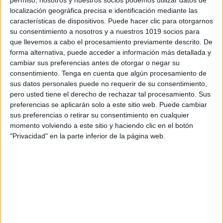
a la madurez emocional.
permiso, nosotros y nuestros socios podemos utilizar datos de
localización geográfica precisa e identificación mediante las
características de dispositivos. Puede hacer clic para otorgarnos
Los competidores
: Son esos padres tóxicos
su consentimiento a nosotros y a nuestros 1019 socios para
que proyectan sus frustraciones y deseos en
que llevemos a cabo el procesamiento previamente descrito. De
sus hijos. Por lo general, son personas
forma alternativa, puede acceder a información más detallada y
cambiar sus preferencias antes de otorgar o negar su
autoritarias, que obligan a sus hijos a
consentimiento.
Tenga en cuenta que algún procesamiento de
obtener las mejores calificaciones o
sus datos personales puede no requerir de su consentimiento,
sobresalir en cualquier disciplina, a pesar de
pero usted tiene el derecho de rechazar tal procesamiento. Sus
preferencias se aplicarán solo a este sitio web. Puede cambiar
que esto implica horas y horas de trabajo. No
sus preferencias o retirar su consentimiento en cualquier
se detienen para preguntar a sus hijos qué
momento volviendo a este sitio y haciendo clic en el botón
es lo que realmente quieren. El problema de
"Privacidad" en la parte inferior de la página web.
estos padres es que son una fábrica de
adultos muy competitivos e inseguros con
problemas de estrés, necesidad de
reconocimiento y aceptación todo el tiempo.
Los permisivos
. A primera vista, son el