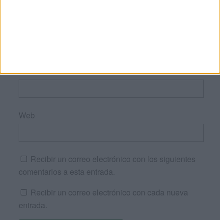
Nombre
*
Correo electrónico
*
Web
Recibir un correo electrónico con los siguientes
comentarios a esta entrada.
Recibir un correo electrónico con cada nueva
entrada.