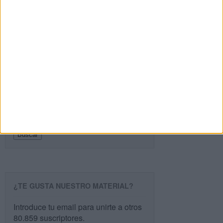
Recibir un correo electrónico con cada nueva
entrada.
Buscar
Buscar
¿TE GUSTA NUESTRO MATERIAL?
Introduce tu email para unirte a otros
80.859 suscriptores.