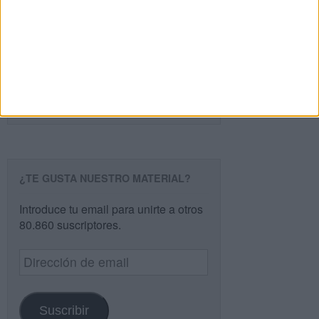
Buscar
Buscar
¿TE GUSTA NUESTRO MATERIAL?
Introduce tu email para unirte a otros
80.860 suscriptores.
Dirección
de
email
Suscribir