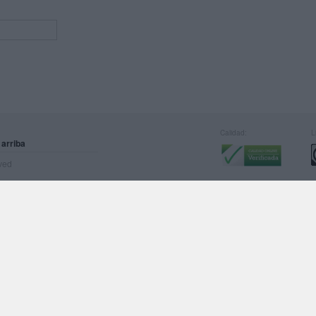
Calidad:
L
 arriba
rved