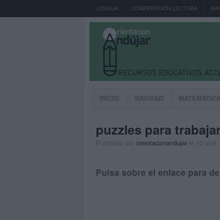
LENGUA
COMPRENSIÓN LECTORA
MA
INICIO
NAVIDAD
MATEMÁTIC
puzzles para trabaja
Publicado por
orientacionandujar
el 10 abril
Pulsa sobre el enlace para de