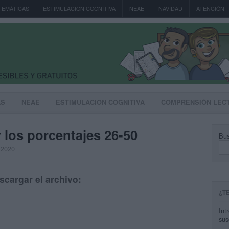
TEMÁTICAS
ESTIMULACION COGNITIVA
NEAE
NAVIDAD
ATENCIÓN
AS
NEAE
ESTIMULACION COGNITIVA
COMPRENSIÓN LEC
r los porcentajes 26-50
Bus
, 2020
scargar el archivo:
¿T
Int
sus