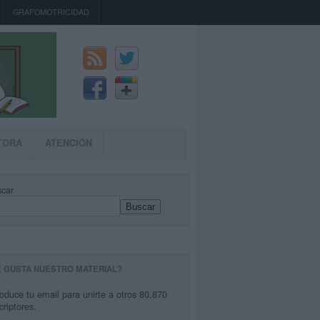
GRAFOMOTRICIDAD
TORA
ATENCIÓN
car
Buscar
E GUSTA NUESTRO MATERIAL?
roduce tu email para unirte a otros 80.870
criptores.