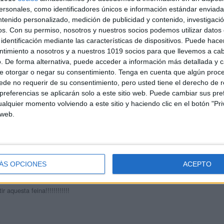
sonales, como identificadores únicos e información estándar enviada 
ntenido personalizado, medición de publicidad y contenido, investigaci
os.
Con su permiso, nosotros y nuestros socios podemos utilizar datos 
identificación mediante las características de dispositivos. Puede hacer
ntimiento a nosotros y a nuestros 1019 socios para que llevemos a ca
. De forma alternativa, puede acceder a información más detallada y 
cantado su trabajo, les felicito por su esfuerzo y dedicación a
e otorgar o negar su consentimiento.
Tenga en cuenta que algún proc
iempo libre a preparar material educativo gratuito, gracias por
de no requerir de su consentimiento, pero usted tiene el derecho de r
ya casi nada es gratis por todo hay que pagar, en fin, siempre hay
referencias se aplicarán solo a este sitio web. Puede cambiar sus pref
soy un profesor de ?? que trabaja con niños con muchas
alquier momento volviendo a este sitio y haciendo clic en el botón "Pri
te vulnerables, no hay recursos así que tratamos de hacer y
 web.
der nuestros niños, muchas gracias por su aporte, un abrazo
ÁS OPCIONES
ACEPTO
14 PM
 aquesta feina!!!!!!!!!!!!