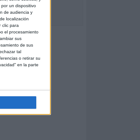
por un dispositivo
ón de audiencia y
de localización
 clic para
bo el procesamiento
cambiar sus
esamiento de sus
echazar tal
erencias o retirar su
vacidad" en la parte