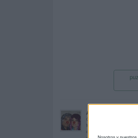
puz
Acerca de orientacion
Orientación Andújar no es sol
Maribel, que además de ser p
dentro del blog y en el cual,
Nosotros y nuestro
voluntarios en sus meses de 