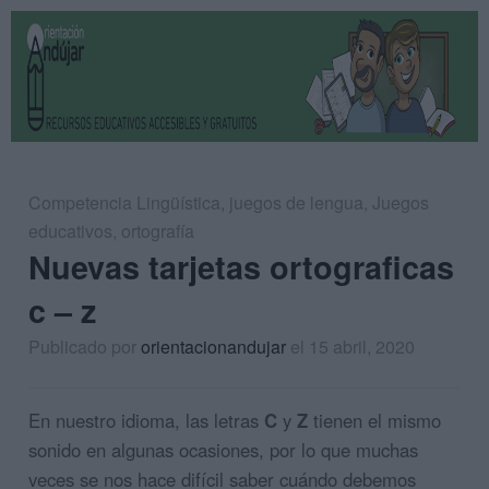
Competencia Lingüística
,
juegos de lengua
,
Juegos
educativos
,
ortografía
Nuevas tarjetas ortograficas
c – z
Publicado por
orientacionandujar
el 15 abril, 2020
En nuestro idioma, las letras
C
y
Z
tienen el mismo
sonido en algunas ocasiones, por lo que muchas
veces se nos hace difícil saber cuándo debemos