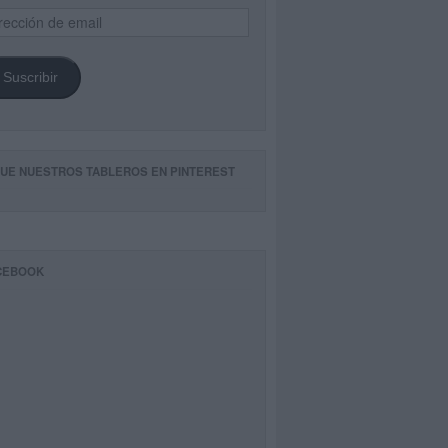
ección
il
Suscribir
GUE NUESTROS TABLEROS EN PINTEREST
CEBOOK