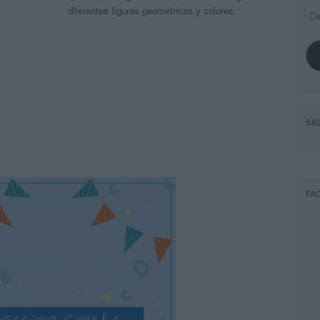
diferentes figuras geométricas y colores.
Dir
de
ema
SI
FA