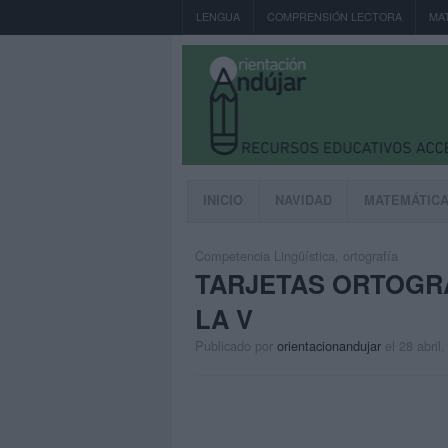
LENGUA
COMPRENSIÓN LECTORA
MA
INICIO
NAVIDAD
MATEMÁTIC
Competencia Lingüística
,
ortografía
TARJETAS ORTOGRÁ
LA V
Publicado por
orientacionandujar
el 28 abril