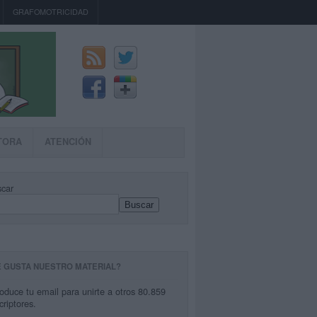
GRAFOMOTRICIDAD
TORA
ATENCIÓN
car
Buscar
E GUSTA NUESTRO MATERIAL?
roduce tu email para unirte a otros 80.859
criptores.