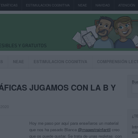
TEMÁTICAS
ESTIMULACION COGNITIVA
NEAE
NAVIDAD
ATENCIÓN
AS
NEAE
ESTIMULACION COGNITIVA
COMPRENSIÓN LEC
Bus
FICAS JUGAMOS CON LA B Y
, 2020
¿T
Hoy me paso por aquí para enseñaros un material
Int
que nos ha pasado Blanca
@maaestrainfantil
creo
sus
que os puede gustar. Se trata de unas regletas con