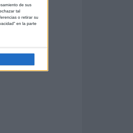
esamiento de sus
echazar tal
erencias o retirar su
vacidad" en la parte