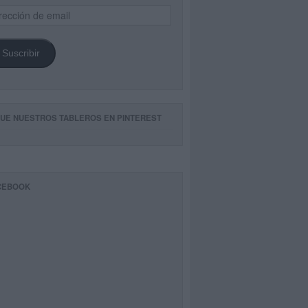
ección
il
Suscribir
GUE NUESTROS TABLEROS EN PINTEREST
CEBOOK