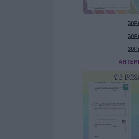
30P
30P
30P
ANTER