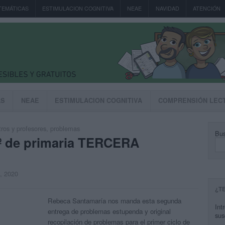
TEMÁTICAS
ESTIMULACION COGNITIVA
NEAE
NAVIDAD
ATENCIÓN
AS
NEAE
ESTIMULACION COGNITIVA
COMPRENSIÓN LEC
ros y profesores
,
problemas
Bus
º de primaria TERCERA
, 2020
¿T
Rebeca Santamaría nos manda esta segunda
Int
entrega de problemas estupenda y original
sus
recopilación de problemas para el primer ciclo de