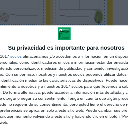
30Problemas2ºprim-vol.1
Su privacidad es importante para nosotros
30Problemas2ºprim-vol.2
s 1017
socios
almacenamos y/o accedemos a información en un disposit
sonales, como identificadores únicos e información estándar enviada 
30Problemas2ºprim-vol.3
ntenido personalizado, medición de publicidad y contenido, investigaci
os.
Con su permiso, nosotros y nuestros socios podemos utilizar datos 
30Problemas2ºprim-vol.4
identificación mediante las características de dispositivos. Puede hacer
30Problemas2ºprim-vol.5
ntimiento a nosotros y a nuestros 1017 socios para que llevemos a ca
. De forma alternativa, puede acceder a información más detallada y 
30Problemas2ºprim-vol.6
e otorgar o negar su consentimiento.
Tenga en cuenta que algún proc
de no requerir de su consentimiento, pero usted tiene el derecho de r
referencias se aplicarán solo a este sitio web. Puede cambiar sus pref
alquier momento volviendo a este sitio y haciendo clic en el botón "Pri
 web.