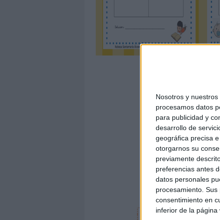
Nosotros y nuestro
procesamos datos per
para publicidad y co
desarrollo de servici
geográfica precisa e 
otorgarnos su conse
previamente descrito
preferencias antes d
datos personales pue
procesamiento. Sus p
consentimiento en cu
inferior de la página