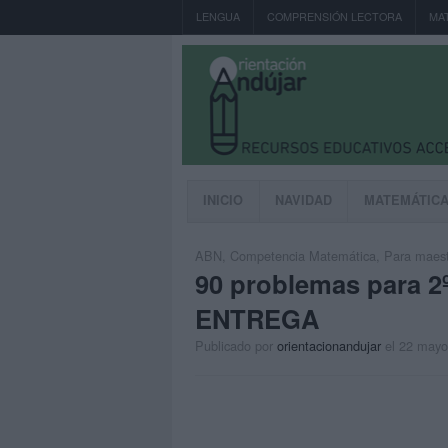
LENGUA
COMPRENSIÓN LECTORA
MA
INICIO
NAVIDAD
MATEMÁTIC
ABN
,
Competencia Matemática
,
Para maest
90 problemas para 2
ENTREGA
Publicado por
orientacionandujar
el 22 mayo