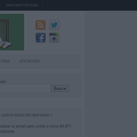
GRAFOMOTRICIDAD
TORA
ATENCIÓN
car
Buscar
E GUSTA NUESTRO MATERIAL?
roduce tu email para unirte a otros 80.871
criptores.