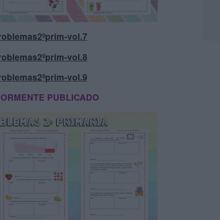
roblemas2ºprim-vol.7
roblemas2ºprim-vol.8
roblemas2ºprim-vol.9
IORMENTE PUBLICADO