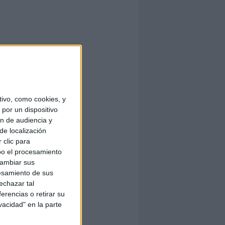
ivo, como cookies, y
por un dispositivo
ón de audiencia y
de localización
 clic para
bo el procesamiento
cambiar sus
esamiento de sus
echazar tal
erencias o retirar su
vacidad" en la parte