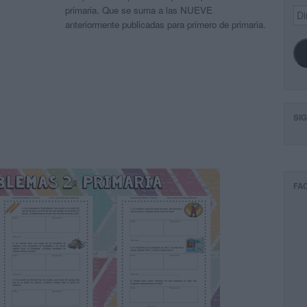
primaria. Que se suma a las NUEVE
Dir
de
anteriormente publicadas para primero de primaria.
ema
SI
FA