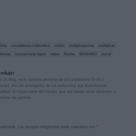
Ciclo
competencia matemática
conteo
multiplicaciones
multiplicar
blemas
razonamiento lógico
restar
Restas
SEGUNDO
sumar
andujar
o un blog, es la apuesta personal de dos profesores Ginés y
areja, son los encargados de los contenidos que encontramos
 vuelcan la mayor parte del tiempo, que sus tareas como docentes, y
verano les permite.
publicada.
Los campos obligatorios están marcados con
*