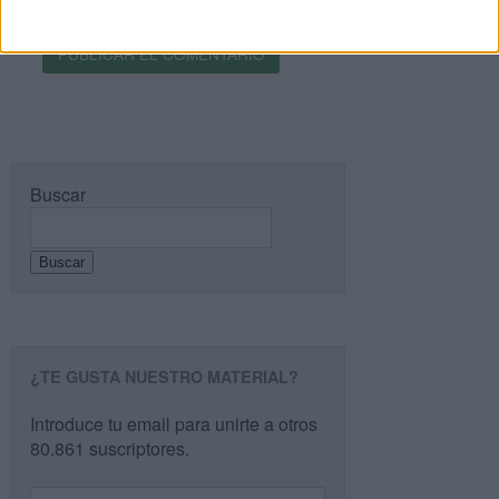
entrada.
Buscar
Buscar
¿TE GUSTA NUESTRO MATERIAL?
Introduce tu email para unirte a otros
80.861 suscriptores.
Dirección