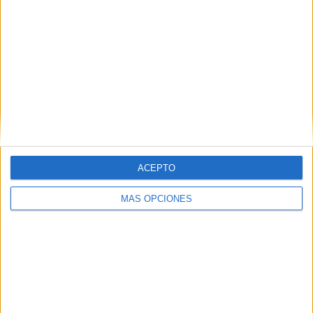
Autoría:
@maestra_saritea
ACEPTO
MÁS OPCIONES
https://www.instagram.com/maestra_saritea/
Comparte esto:
Facebook
X