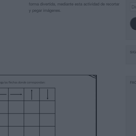
forma divertida, mediante esta actividad de recortar
Dir
de
y pegar imágenes.
ema
SI
FA