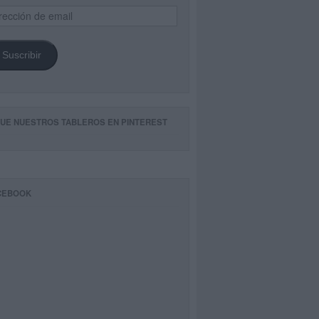
ección
il
Suscribir
GUE NUESTROS TABLEROS EN PINTEREST
CEBOOK