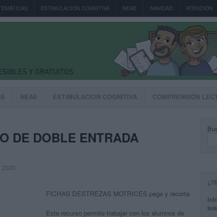
TEMÁTICAS
ESTIMULACION COGNITIVA
NEAE
NAVIDAD
ATENCIÓN
AS
NEAE
ESTIMULACION COGNITIVA
COMPRENSIÓN LEC
Bus
RO DE DOBLE ENTRADA
, 2020
¿T
FICHAS DESTREZAS MOTRICES pega y recorta
Int
sus
Este recurso permite trabajar con los alumnos de