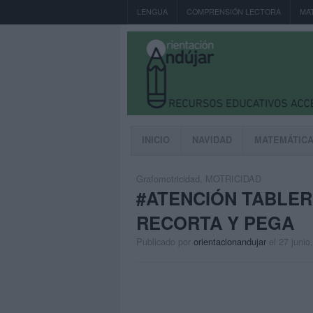
LENGUA
COMPRENSIÓN LECTORA
MA
INICIO
NAVIDAD
MATEMÁTIC
Grafomotricidad
,
MOTRICIDAD
#ATENCIÓN TABLE
RECORTA Y PEGA
Publicado por
orientacionandujar
el 27 junio