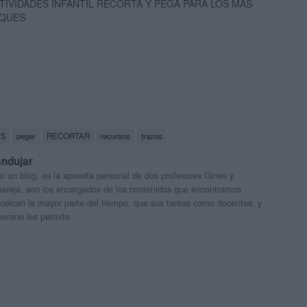
TIVIDADES INFANTIL RECORTA Y PEGA PARA LOS MÁS
QUES
ES
pegar
RECORTAR
recursos
trazos
andujar
o un blog, es la apuesta personal de dos profesores Ginés y
areja, son los encargados de los contenidos que encontramos
 vuelcan la mayor parte del tiempo, que sus tareas como docentes, y
verano les permite.
M