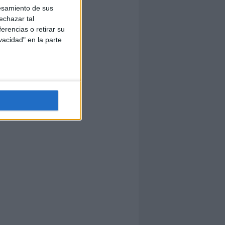
esamiento de sus
echazar tal
erencias o retirar su
vacidad" en la parte